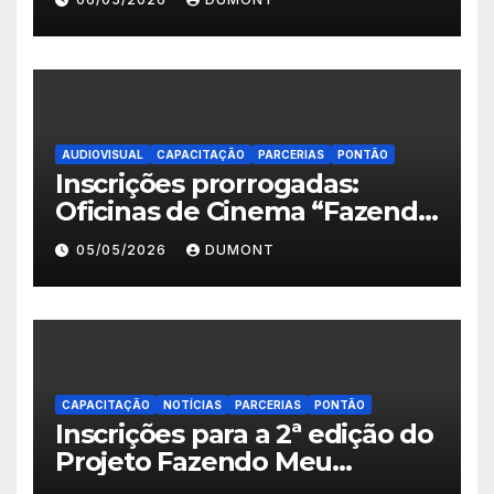
Roxo e reforça as inscrições
abertas em Nova Iguaçu
AUDIOVISUAL
CAPACITAÇÃO
PARCERIAS
PONTÃO
Inscrições prorrogadas:
Oficinas de Cinema “Fazendo
Meu Primeiro Filme” em
05/05/2026
DUMONT
Nova Iguaçu seguem abertas
até 11 de maio
CAPACITAÇÃO
NOTÍCIAS
PARCERIAS
PONTÃO
Inscrições para a 2ª edição do
Projeto Fazendo Meu
Primeiro Filme em Nova