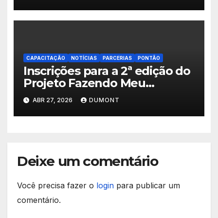
Iguaçu seguem abertas até 11
de maio
CAPACITAÇÃO
NOTÍCIAS
PARCERIAS
PONTÃO
Inscrições para a 2ª edição do
Projeto Fazendo Meu
Primeiro Filme em Nova
ABR 27, 2026
DUMONT
Iguaçu
Deixe um comentário
Você precisa fazer o
login
para publicar um
comentário.