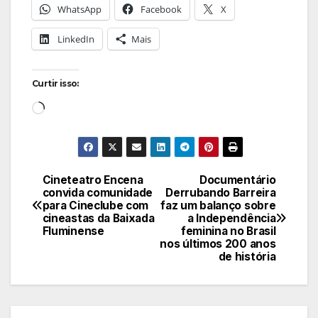
WhatsApp
Facebook
X
LinkedIn
Mais
Curtir isso:
Carregando...
Cineteatro Encena
Documentário
Navegação
convida comunidade
Derrubando Barreira
para Cineclube com
faz um balanço sobre
de
cineastas da Baixada
a Independência
Fluminense
feminina no Brasil
Post
nos últimos 200 anos
de história