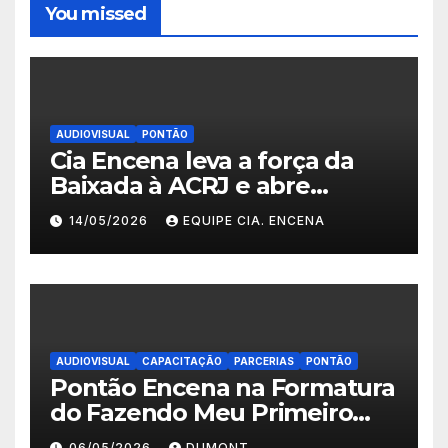
You missed
AUDIOVISUAL
PONTÃO
Cia Encena leva a força da
Baixada à ACRJ e abre
inscrições para a 2ª turma do
14/05/2026
EQUIPE CIA. ENCENA
Fazendo Meu Primeiro Filme”
em Nova Iguaçu
AUDIOVISUAL
CAPACITAÇÃO
PARCERIAS
PONTÃO
Pontão Encena na Formatura
do Fazendo Meu Primeiro
Filme no Degase Belford
06/05/2026
DUMONT