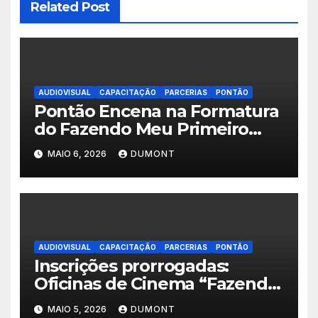
Related Post
AUDIOVISUAL
CAPACITAÇÃO
PARCERIAS
PONTÃO
Pontão Encena na Formatura
do Fazendo Meu Primeiro
Filme no Degase Belford
MAIO 6, 2026
DUMONT
Roxo e reforça as inscrições
abertas em Nova Iguaçu
AUDIOVISUAL
CAPACITAÇÃO
PARCERIAS
PONTÃO
Inscrições prorrogadas:
Oficinas de Cinema “Fazendo
Meu Primeiro Filme” em Nova
MAIO 5, 2026
DUMONT