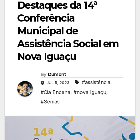
Destaques da 14ª
Conferência
Municipal de
Assistência Social em
Nova Iguaçu
By
Dumont
#assistência
,
JUL 5, 2023
#Cia Encena
,
#nova Iguaçu
,
#Semas