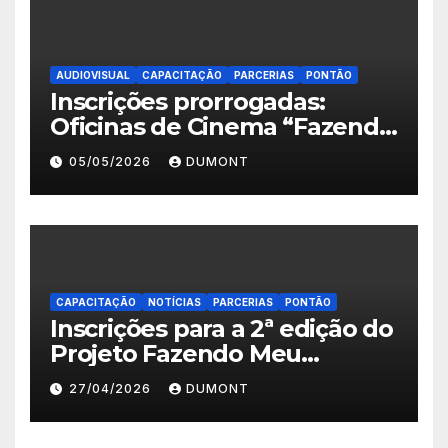
AUDIOVISUAL
CAPACITAÇÃO
PARCERIAS
PONTÃO
Inscrições prorrogadas:
Oficinas de Cinema “Fazendo
Meu Primeiro Filme” em
05/05/2026
DUMONT
Nova Iguaçu seguem abertas
até 11 de maio
CAPACITAÇÃO
NOTÍCIAS
PARCERIAS
PONTÃO
Inscrições para a 2ª edição do
Projeto Fazendo Meu
Primeiro Filme em Nova
27/04/2026
DUMONT
Iguaçu