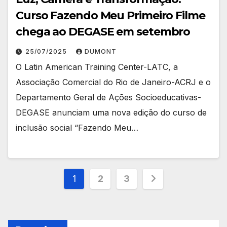
Curso Fazendo Meu Primeiro Filme
chega ao DEGASE em setembro
25/07/2025
DUMONT
O Latin American Training Center-LATC, a
Associação Comercial do Rio de Janeiro-ACRJ e o
Departamento Geral de Ações Socioeducativas-
DEGASE anunciam uma nova edição do curso de
inclusão social “Fazendo Meu…
Paginação
1
2
3
de
posts