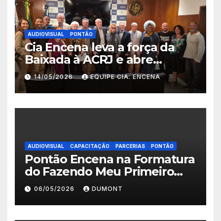
AUDIOVISUAL
PONTÃO
Cia Encena leva a força da
Baixada à ACRJ e abre
inscrições para a 2ª turma do
14/05/2026
EQUIPE CIA. ENCENA
Fazendo Meu Primeiro Filme”
em Nova Iguaçu
AUDIOVISUAL
CAPACITAÇÃO
PARCERIAS
PONTÃO
Pontão Encena na Formatura
do Fazendo Meu Primeiro
Filme no Degase Belford
06/05/2026
DUMONT
Roxo e reforça as inscrições
abertas em Nova Iguaçu