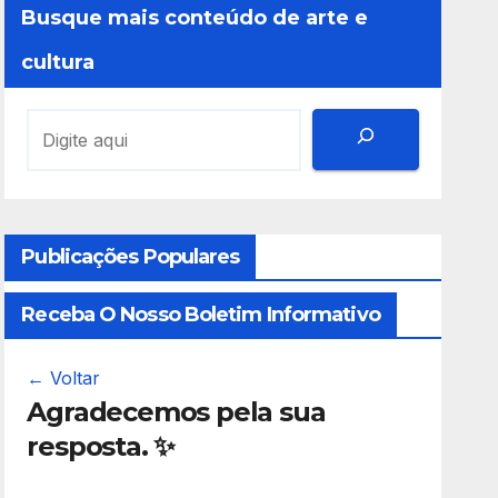
Busque mais conteúdo de arte e
cultura
Publicações Populares
Receba O Nosso Boletim Informativo
← Voltar
Agradecemos pela sua
resposta. ✨