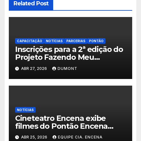
Related Post
CAPACITAÇÃO
NOTÍCIAS
PARCERIAS
PONTÃO
Inscrições para a 2ª edição do
Projeto Fazendo Meu
Primeiro Filme em Nova
ABR 27, 2026
DUMONT
Iguaçu
NOTÍCIAS
Cineteatro Encena exibe
filmes do Pontão Encena
Digital e aproxima famílias da
ABR 25, 2026
EQUIPE CIA. ENCENA