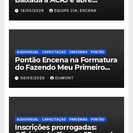
inscrições para a 2ª turma do
14/05/2026
EQUIPE CIA. ENCENA
Fazendo Meu Primeiro Filme”
em Nova Iguaçu
AUDIOVISUAL
CAPACITAÇÃO
PARCERIAS
PONTÃO
Pontão Encena na Formatura
do Fazendo Meu Primeiro
Filme no Degase Belford
06/05/2026
DUMONT
Roxo e reforça as inscrições
abertas em Nova Iguaçu
AUDIOVISUAL
CAPACITAÇÃO
PARCERIAS
PONTÃO
Inscrições prorrogadas: