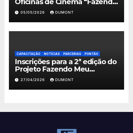
Oficinas de Cinema “Fazendo
Meu Primeiro Filme” em
05/05/2026
DUMONT
Nova Iguaçu seguem abertas
até 11 de maio
CAPACITAÇÃO
NOTÍCIAS
PARCERIAS
PONTÃO
Inscrições para a 2ª edição do
Projeto Fazendo Meu
Primeiro Filme em Nova
27/04/2026
DUMONT
Iguaçu