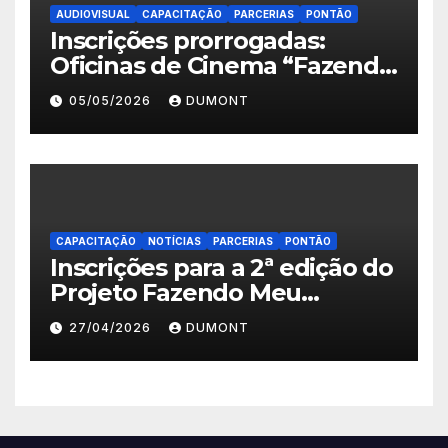
AUDIOVISUAL
CAPACITAÇÃO
PARCERIAS
PONTÃO
Inscrições prorrogadas:
Oficinas de Cinema “Fazendo
Meu Primeiro Filme” em
05/05/2026
DUMONT
Nova Iguaçu seguem abertas
até 11 de maio
CAPACITAÇÃO
NOTÍCIAS
PARCERIAS
PONTÃO
Inscrições para a 2ª edição do
Projeto Fazendo Meu
Primeiro Filme em Nova
27/04/2026
DUMONT
Iguaçu