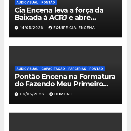
AUDIOVISUAL
PONTÃO
Cia Encena leva a força da
Baixada à ACRJ e abre
inscrições para a 2ª turma do
14/05/2026
EQUIPE CIA. ENCENA
Fazendo Meu Primeiro Filme”
em Nova Iguaçu
AUDIOVISUAL
CAPACITAÇÃO
PARCERIAS
PONTÃO
Pontão Encena na Formatura
do Fazendo Meu Primeiro
Filme no Degase Belford
06/05/2026
DUMONT
Roxo e reforça as inscrições
abertas em Nova Iguaçu