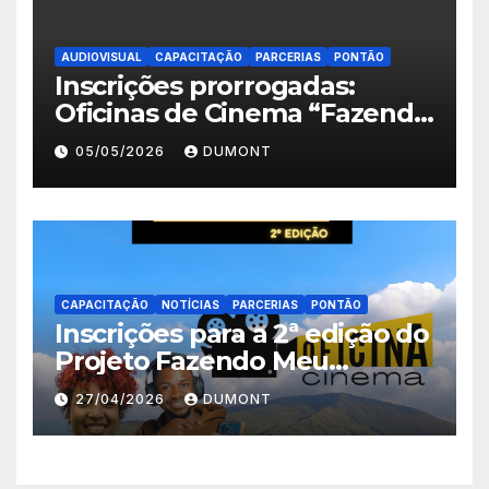
AUDIOVISUAL
CAPACITAÇÃO
PARCERIAS
PONTÃO
Inscrições prorrogadas:
Oficinas de Cinema “Fazendo
Meu Primeiro Filme” em
05/05/2026
DUMONT
Nova Iguaçu seguem abertas
até 11 de maio
CAPACITAÇÃO
NOTÍCIAS
PARCERIAS
PONTÃO
Inscrições para a 2ª edição do
Projeto Fazendo Meu
Primeiro Filme em Nova
27/04/2026
DUMONT
Iguaçu