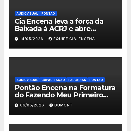
AUDIOVISUAL
PONTÃO
Cia Encena leva a força da
Baixada à ACRJ e abre
inscrições para a 2ª turma do
14/05/2026
EQUIPE CIA. ENCENA
Fazendo Meu Primeiro Filme”
em Nova Iguaçu
AUDIOVISUAL
CAPACITAÇÃO
PARCERIAS
PONTÃO
Pontão Encena na Formatura
do Fazendo Meu Primeiro
Filme no Degase Belford
06/05/2026
DUMONT
Roxo e reforça as inscrições
abertas em Nova Iguaçu