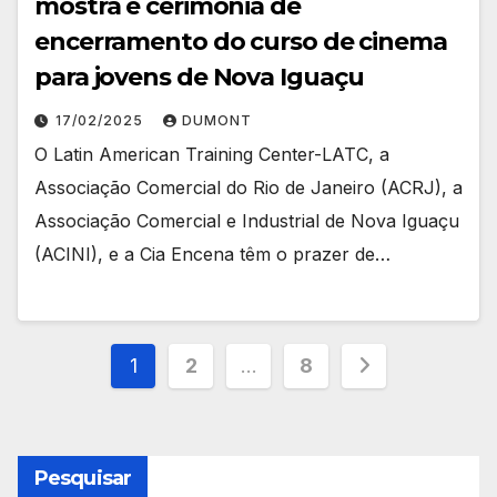
mostra e cerimônia de
encerramento do curso de cinema
para jovens de Nova Iguaçu
17/02/2025
DUMONT
O Latin American Training Center-LATC, a
Associação Comercial do Rio de Janeiro (ACRJ), a
Associação Comercial e Industrial de Nova Iguaçu
(ACINI), e a Cia Encena têm o prazer de…
Paginação
1
2
…
8
de
posts
Pesquisar