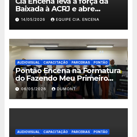
Cia Encena leva a força da
Baixada à ACRJ e abre
inscrições para a 2ª turma do
14/05/2026
EQUIPE CIA. ENCENA
Fazendo Meu Primeiro Filme”
em Nova Iguaçu
AUDIOVISUAL
CAPACITAÇÃO
PARCERIAS
PONTÃO
Pontão Encena na Formatura
do Fazendo Meu Primeiro
Filme no Degase Belford
06/05/2026
DUMONT
Roxo e reforça as inscrições
abertas em Nova Iguaçu
AUDIOVISUAL
CAPACITAÇÃO
PARCERIAS
PONTÃO