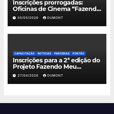
Inscrições prorrogadas:
Oficinas de Cinema “Fazendo
Meu Primeiro Filme” em
05/05/2026
DUMONT
Nova Iguaçu seguem abertas
até 11 de maio
CAPACITAÇÃO
NOTÍCIAS
PARCERIAS
PONTÃO
Inscrições para a 2ª edição do
Projeto Fazendo Meu
Primeiro Filme em Nova
27/04/2026
DUMONT
Iguaçu