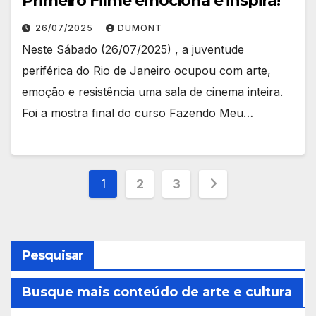
Primeiro Filme emociona e inspira!
26/07/2025
DUMONT
Neste Sábado (26/07/2025) , a juventude
periférica do Rio de Janeiro ocupou com arte,
emoção e resistência uma sala de cinema inteira.
Foi a mostra final do curso Fazendo Meu…
Paginação
1
2
3
de
posts
Pesquisar
Busque mais conteúdo de arte e cultura