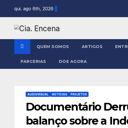
Skip
qui. ago 6th, 2026
to
content
QUEM SOMOS
ARTIGOS
ENTR
PARCERIAS
DOE AGORA
AUDIOVISUAL
NOTÍCIAS
PROJETOS
Documentário Derr
balanço sobre a In