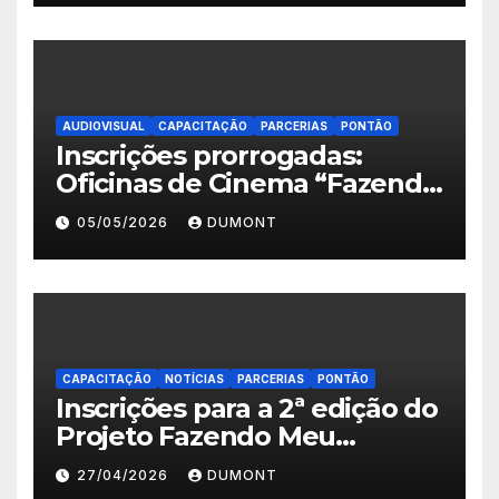
abertas em Nova Iguaçu
AUDIOVISUAL
CAPACITAÇÃO
PARCERIAS
PONTÃO
Inscrições prorrogadas:
Oficinas de Cinema “Fazendo
Meu Primeiro Filme” em
05/05/2026
DUMONT
Nova Iguaçu seguem abertas
até 11 de maio
CAPACITAÇÃO
NOTÍCIAS
PARCERIAS
PONTÃO
Inscrições para a 2ª edição do
Projeto Fazendo Meu
Primeiro Filme em Nova
27/04/2026
DUMONT
Iguaçu