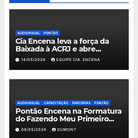
AUDIOVISUAL
PONTÃO
Cia Encena leva a força da
Baixada à ACRJ e abre
inscrições para a 2ª turma do
14/05/2026
EQUIPE CIA. ENCENA
Fazendo Meu Primeiro Filme”
em Nova Iguaçu
AUDIOVISUAL
CAPACITAÇÃO
PARCERIAS
PONTÃO
Pontão Encena na Formatura
do Fazendo Meu Primeiro
Filme no Degase Belford
06/05/2026
DUMONT
Roxo e reforça as inscrições