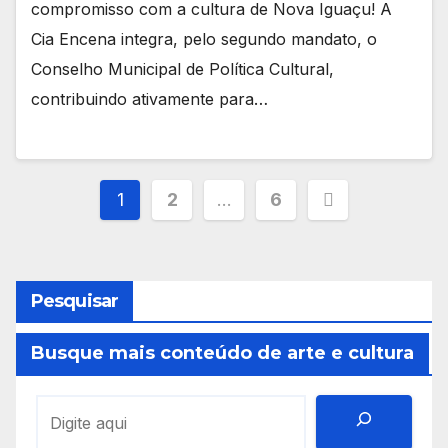
compromisso com a cultura de Nova Iguaçu! A
Cia Encena integra, pelo segundo mandato, o
Conselho Municipal de Política Cultural,
contribuindo ativamente para…
Paginação
1
2
…
6
de
posts
Pesquisar
Busque mais conteúdo de arte e cultura