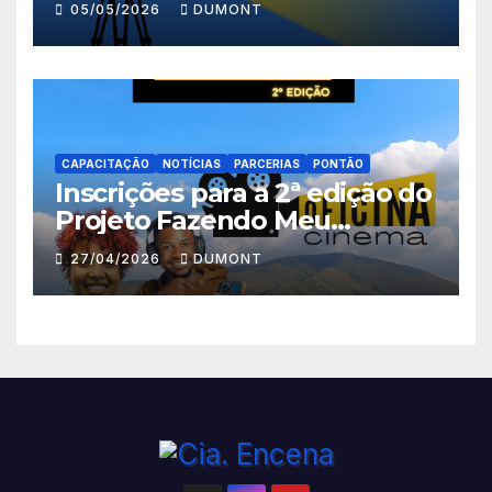
05/05/2026
DUMONT
Nova Iguaçu seguem abertas
até 11 de maio
CAPACITAÇÃO
NOTÍCIAS
PARCERIAS
PONTÃO
Inscrições para a 2ª edição do
Projeto Fazendo Meu
Primeiro Filme em Nova
27/04/2026
DUMONT
Iguaçu