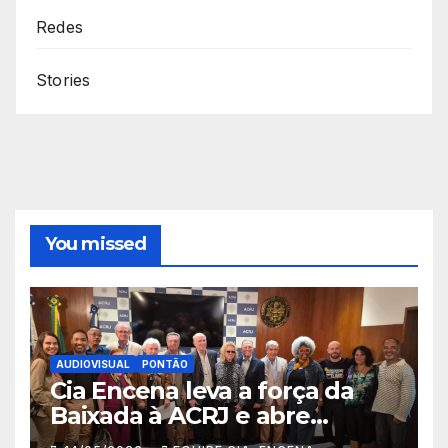
Redes
Stories
You missed
AUDIOVISUAL
PONTÃO
Cia Encena leva a força da
Baixada à ACRJ e abre
inscrições para a 2ª turma do