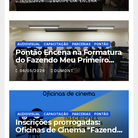
14/05/2026
EQUIPE CIA. ENCENA
Fazendo Meu Primeiro Filme”
em Nova Iguaçu
AUDIOVISUAL
CAPACITAÇÃO
PARCERIAS
PONTÃO
Pontão Encena na Formatura
do Fazendo Meu Primeiro
Filme no Degase Belford
06/05/2026
DUMONT
Roxo e reforça as inscrições
abertas em Nova Iguaçu
AUDIOVISUAL
CAPACITAÇÃO
PARCERIAS
PONTÃO
Inscrições prorrogadas:
Oficinas de Cinema “Fazendo
Meu Primeiro Filme” em