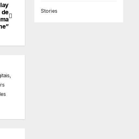
lay
Stories
 de
ema
me”
tais,
rs
des