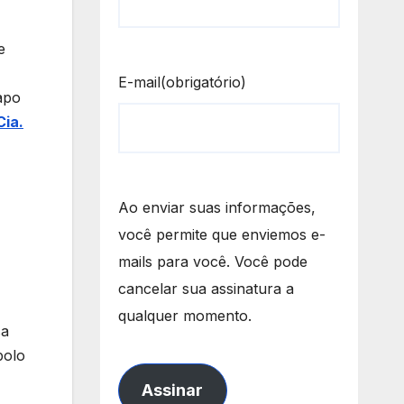
e
E-mail
(obrigatório)
apo
Cia.
Ao enviar suas informações,
você permite que enviemos e-
mails para você. Você pode
cancelar sua assinatura a
qualquer momento.
sa
polo
Assinar