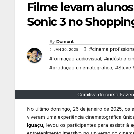
Filme levam alunos 
Sonic 3 no Shoppin
By
Dumont
#cinema profissiona
JAN 30, 2025
#formação audiovisual
,
#indústria ci
#produção cinematográfica
,
#Steve 
Comitiva do curso Faze
No último domingo, 26 de janeiro de 2025, os 
viveram uma experiência cinematográfica única.
Iguaçu
, levou os participantes para assistir à
entretenimento imersivo no universo do cinema 