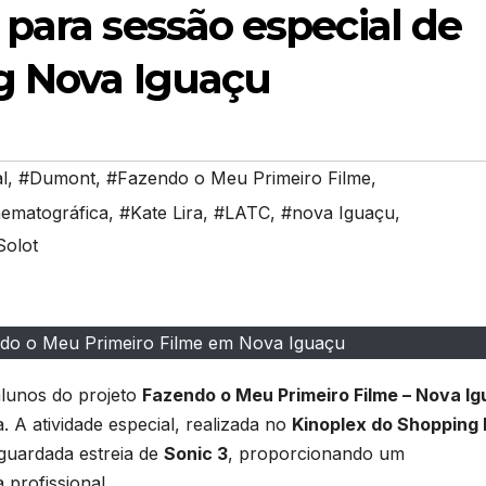
para sessão especial de
g Nova Iguaçu
l
,
#Dumont
,
#Fazendo o Meu Primeiro Filme
,
nematográfica
,
#Kate Lira
,
#LATC
,
#nova Iguaçu
,
Solot
ndo o Meu Primeiro Filme em Nova Iguaçu
alunos do projeto
Fazendo o Meu Primeiro Filme – Nova I
 A atividade especial, realizada no
Kinoplex do Shopping
 aguardada estreia de
Sonic 3
, proporcionando um
profissional.