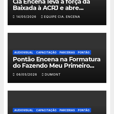
Cia Encena leva a força da
Baixada à ACRJ e abre
inscrições para a 2ª turma do
14/05/2026
EQUIPE CIA. ENCENA
Fazendo Meu Primeiro Filme”
em Nova Iguaçu
AUDIOVISUAL
CAPACITAÇÃO
PARCERIAS
PONTÃO
Pontão Encena na Formatura
do Fazendo Meu Primeiro
Filme no Degase Belford
06/05/2026
DUMONT
Roxo e reforça as inscrições
abertas em Nova Iguaçu
AUDIOVISUAL
CAPACITAÇÃO
PARCERIAS
PONTÃO