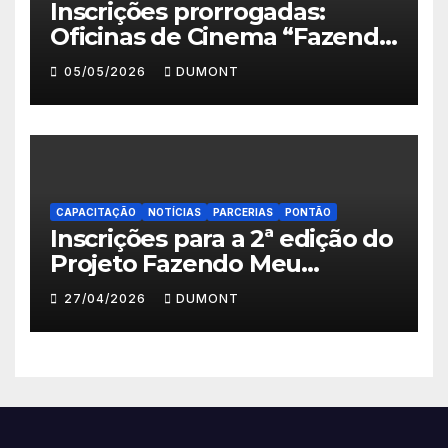
Inscrições prorrogadas:
Oficinas de Cinema “Fazendo
Meu Primeiro Filme” em
05/05/2026
DUMONT
Nova Iguaçu seguem abertas
até 11 de maio
CAPACITAÇÃO
NOTÍCIAS
PARCERIAS
PONTÃO
Inscrições para a 2ª edição do
Projeto Fazendo Meu
Primeiro Filme em Nova
27/04/2026
DUMONT
Iguaçu