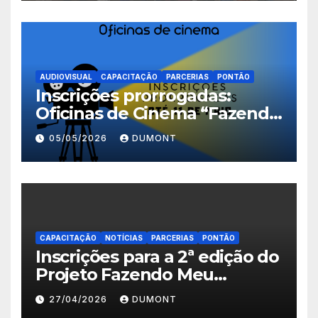
abertas em Nova Iguaçu
AUDIOVISUAL
CAPACITAÇÃO
PARCERIAS
PONTÃO
Inscrições prorrogadas:
Oficinas de Cinema “Fazendo
Meu Primeiro Filme” em
05/05/2026
DUMONT
Nova Iguaçu seguem abertas
até 11 de maio
CAPACITAÇÃO
NOTÍCIAS
PARCERIAS
PONTÃO
Inscrições para a 2ª edição do
Projeto Fazendo Meu
Primeiro Filme em Nova
27/04/2026
DUMONT
Iguaçu