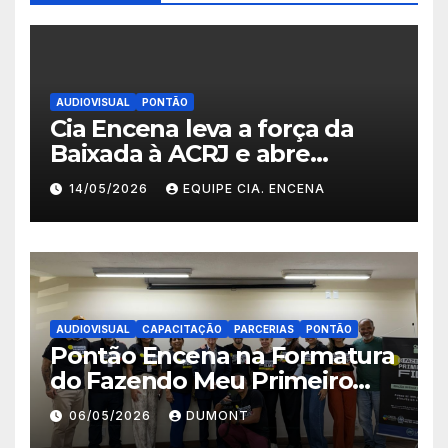
AUDIOVISUAL
PONTÃO
Cia Encena leva a força da
Baixada à ACRJ e abre
inscrições para a 2ª turma do
14/05/2026
EQUIPE CIA. ENCENA
Fazendo Meu Primeiro Filme”
em Nova Iguaçu
AUDIOVISUAL
CAPACITAÇÃO
PARCERIAS
PONTÃO
Pontão Encena na Formatura
do Fazendo Meu Primeiro
Filme no Degase Belford
06/05/2026
DUMONT
Roxo e reforça as inscrições