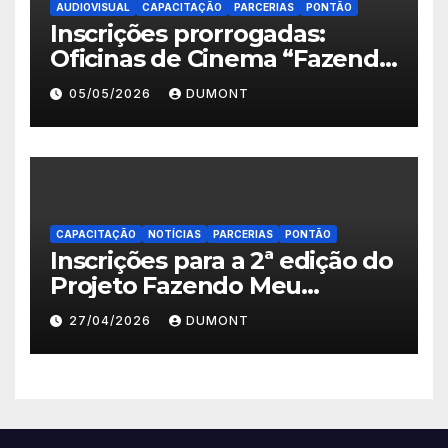
AUDIOVISUAL
CAPACITAÇÃO
PARCERIAS
PONTÃO
Inscrições prorrogadas:
Oficinas de Cinema “Fazendo
Meu Primeiro Filme” em
05/05/2026
DUMONT
Nova Iguaçu seguem abertas
até 11 de maio
CAPACITAÇÃO
NOTÍCIAS
PARCERIAS
PONTÃO
Inscrições para a 2ª edição do
Projeto Fazendo Meu
Primeiro Filme em Nova
27/04/2026
DUMONT
Iguaçu