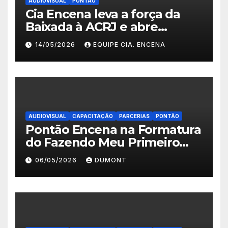
AUDIOVISUAL
PONTÃO
Cia Encena leva a força da
Baixada à ACRJ e abre
inscrições para a 2ª turma do
14/05/2026
EQUIPE CIA. ENCENA
Fazendo Meu Primeiro Filme”
em Nova Iguaçu
AUDIOVISUAL
CAPACITAÇÃO
PARCERIAS
PONTÃO
Pontão Encena na Formatura
do Fazendo Meu Primeiro
Filme no Degase Belford
06/05/2026
DUMONT
Roxo e reforça as inscrições
abertas em Nova Iguaçu