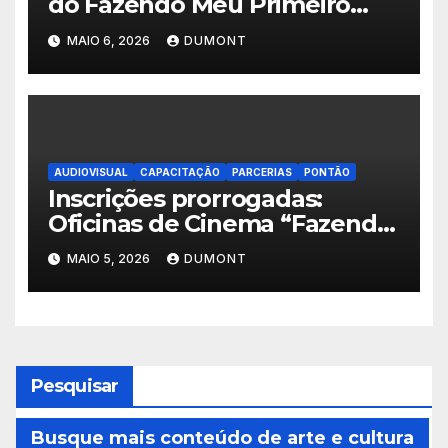
do Fazendo Meu Primeiro
Filme no Degase Belford
MAIO 6, 2026
DUMONT
Roxo e reforça as inscrições
abertas em Nova Iguaçu
AUDIOVISUAL
CAPACITAÇÃO
PARCERIAS
PONTÃO
Inscrições prorrogadas:
Oficinas de Cinema “Fazendo
Meu Primeiro Filme” em Nova
MAIO 5, 2026
DUMONT
Iguaçu seguem abertas até 11
de maio
Pesquisar
Busque mais conteúdo de arte e cultura