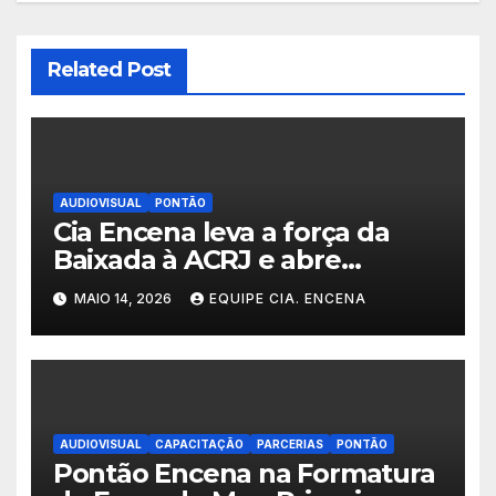
Related Post
AUDIOVISUAL
PONTÃO
Cia Encena leva a força da
Baixada à ACRJ e abre
inscrições para a 2ª turma do
MAIO 14, 2026
EQUIPE CIA. ENCENA
Fazendo Meu Primeiro Filme”
em Nova Iguaçu
AUDIOVISUAL
CAPACITAÇÃO
PARCERIAS
PONTÃO
Pontão Encena na Formatura