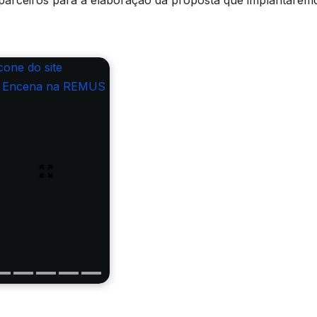
parceiros para a elaboração da proposta que implantarem
a Encena na REMUS