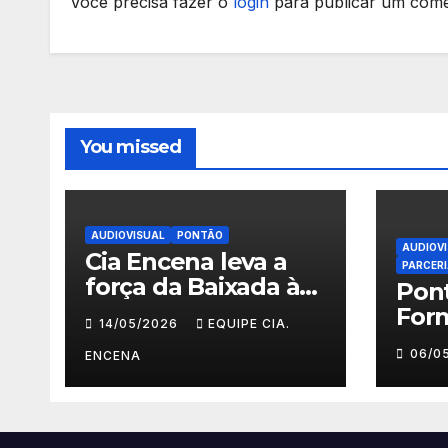
Você precisa fazer o
login
para publicar um come
You missed
AUDIOVISUAL
PONTÃO
AUDIOV
Cia Encena leva a
PARCER
força da Baixada à
Pon
ACRJ e abre
For
14/05/2026
EQUIPE CIA.
inscrições para a 2ª
Faz
06/0
turma do Fazendo
ENCENA
Prim
Meu Primeiro
Deg
Filme” em Nova
Roxo
Iguaçu
insc