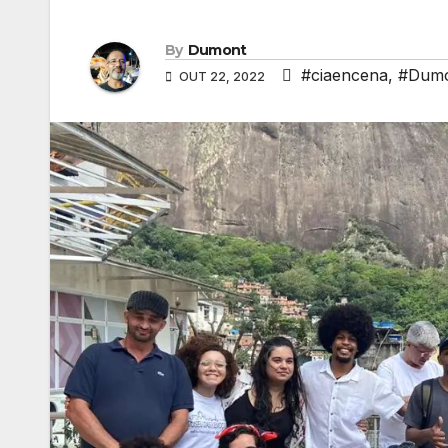
By
Dumont
#ciaencena
,
#Dum
OUT 22, 2022