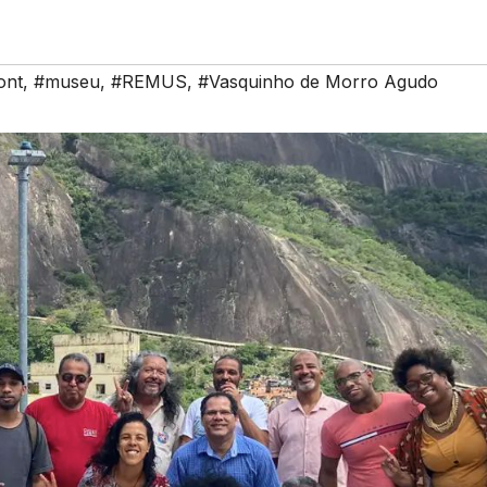
ont
,
#museu
,
#REMUS
,
#Vasquinho de Morro Agudo