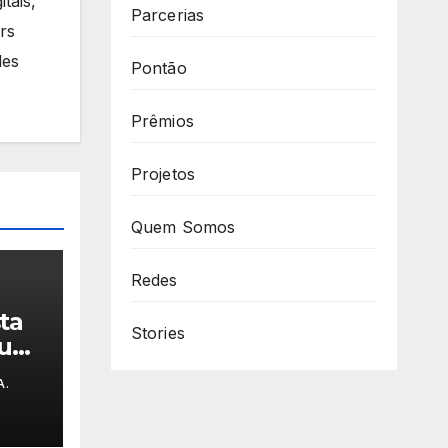
tais,
Parcerias
rs
des
Pontão
Prêmios
Projetos
Quem Somos
Redes
ta
Stories
rupo
a
A.
Nova