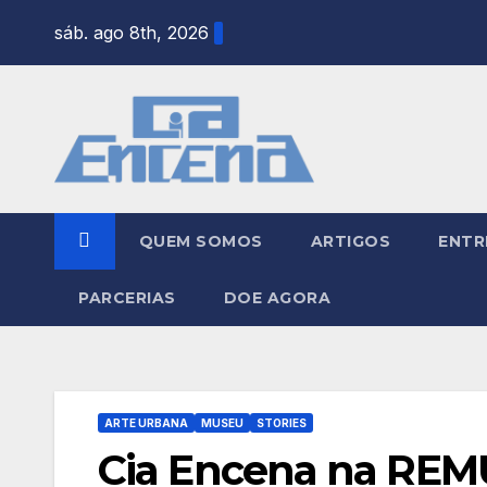
Skip
sáb. ago 8th, 2026
to
content
QUEM SOMOS
ARTIGOS
ENTR
PARCERIAS
DOE AGORA
ARTE URBANA
MUSEU
STORIES
Cia Encena na REM