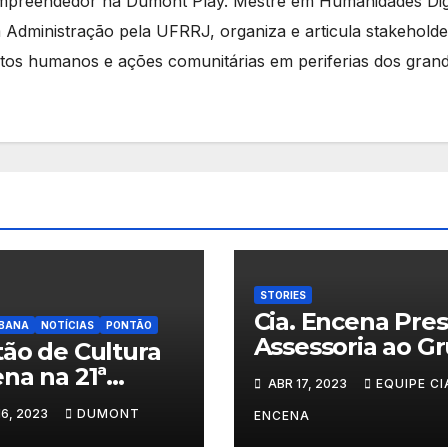
mpreendedor na Dumont Play. Mestre em Humanidades Digi
 Administração pela UFRRJ, organiza e articula stakeholde
eitos humanos e ações comunitárias em periferias dos gran
STORIES
Cia. Encena Pres
RBANA
NOTÍCIAS
PONTÃO
Assessoria ao G
ão de Cultura
Cultural Capoeir
na na 21ª
ABR 17, 2023
EQUIPE CI
Raça Unida de 
ana Nacional
16, 2023
DUMONT
Iguaçu
ENCENA
Museus em Nova