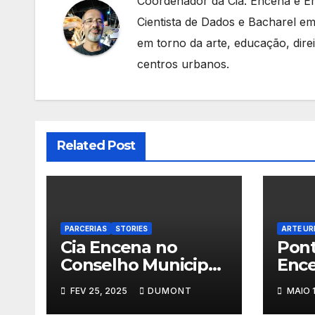
Coordenador da Cia. Encena e E
Cientista de Dados e Bacharel em
em torno da arte, educação, dir
centros urbanos.
Related Post
PARCERIAS
STORIES
ARTE U
Cia Encena no
Pont
Conselho Municipal
Ence
de Política Cultural
Sem
FEV 25, 2025
DUMONT
MAIO 
de Nova Iguaçu –
de 