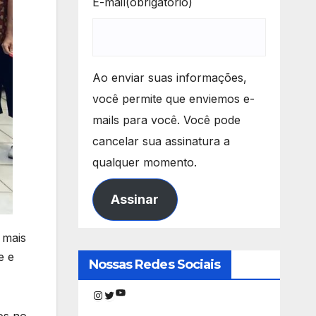
E-mail
(obrigatório)
Ao enviar suas informações,
você permite que enviemos e-
mails para você. Você pode
cancelar sua assinatura a
qualquer momento.
Assinar
 mais
e e
Nossas Redes Sociais
Youtube
Instagram
Twitter