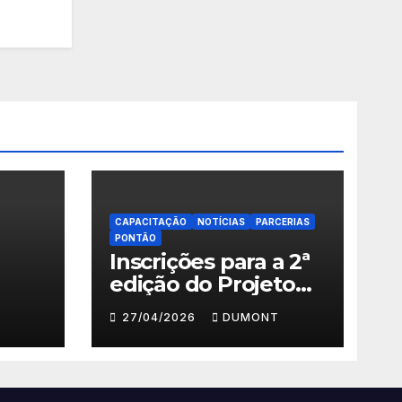
CAPACITAÇÃO
NOTÍCIAS
PARCERIAS
PONTÃO
Inscrições para a 2ª
edição do Projeto
ema
Fazendo Meu
27/04/2026
DUMONT
Primeiro Filme em
” em
Nova Iguaçu
 até