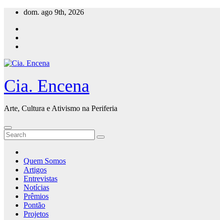
Skip
dom. ago 9th, 2026
to
content
Cia. Encena
Arte, Cultura e Ativismo na Periferia
Quem Somos
Artigos
Entrevistas
Notícias
Prêmios
Pontão
Projetos