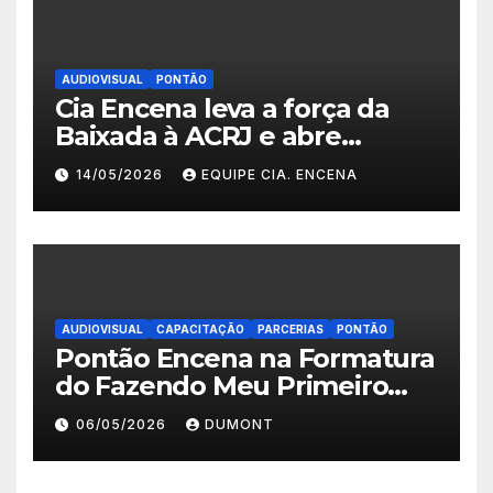
AUDIOVISUAL
PONTÃO
Cia Encena leva a força da
Baixada à ACRJ e abre
inscrições para a 2ª turma do
14/05/2026
EQUIPE CIA. ENCENA
Fazendo Meu Primeiro Filme”
em Nova Iguaçu
AUDIOVISUAL
CAPACITAÇÃO
PARCERIAS
PONTÃO
Pontão Encena na Formatura
do Fazendo Meu Primeiro
Filme no Degase Belford
06/05/2026
DUMONT
Roxo e reforça as inscrições
abertas em Nova Iguaçu