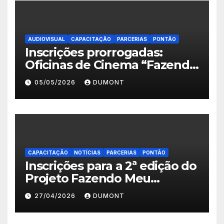
AUDIOVISUAL
CAPACITAÇÃO
PARCERIAS
PONTÃO
Inscrições prorrogadas:
Oficinas de Cinema “Fazendo
Meu Primeiro Filme” em
05/05/2026
DUMONT
Nova Iguaçu seguem abertas
até 11 de maio
CAPACITAÇÃO
NOTÍCIAS
PARCERIAS
PONTÃO
Inscrições para a 2ª edição do
Projeto Fazendo Meu
Primeiro Filme em Nova
27/04/2026
DUMONT
Iguaçu