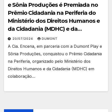
e Sônia Produções é Premiada no
Prêmio Cidadania na Periferia do
Ministério dos Direitos Humanos e
da Cidadania (MDHC) e da
Secretaria de Comunicação Social
20/07/2024
DUMONT
da Presidência da República
A Cia. Encena, em parceria com a Dumont Play e
(Secom)
Sônia Produções, conquistou o Prêmio Cidadania
na Periferia, organizado pelo Ministério dos
Direitos Humanos e da Cidadania (MDHC) em
colaboração…