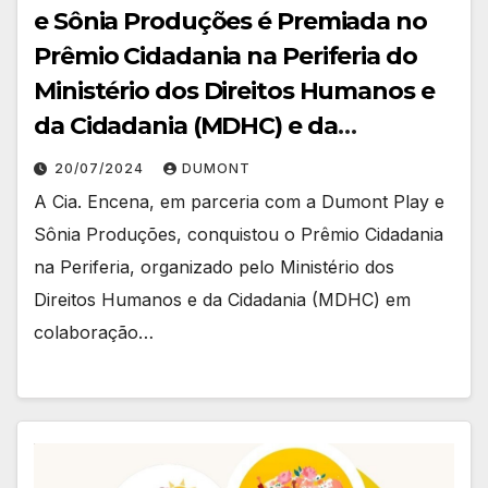
e Sônia Produções é Premiada no
Prêmio Cidadania na Periferia do
Ministério dos Direitos Humanos e
da Cidadania (MDHC) e da
Secretaria de Comunicação Social
20/07/2024
DUMONT
da Presidência da República
A Cia. Encena, em parceria com a Dumont Play e
(Secom)
Sônia Produções, conquistou o Prêmio Cidadania
na Periferia, organizado pelo Ministério dos
Direitos Humanos e da Cidadania (MDHC) em
colaboração…