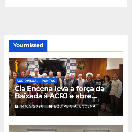
You missed
AUDIOVISUAL
PONTÃO
Cia Encena leva a força da
Baixada à ACRJ e abre
inscrições para a 2ª turma do
14/05/2026
EQUIPE CIA. ENCENA
Fazendo Meu Primeiro Filme”
em Nova Iguaçu