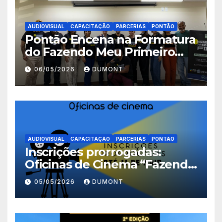
AUDIOVISUAL
CAPACITAÇÃO
PARCERIAS
PONTÃO
Pontão Encena na Formatura
do Fazendo Meu Primeiro
Filme no Degase Belford
06/05/2026
DUMONT
Roxo e reforça as inscrições
abertas em Nova Iguaçu
AUDIOVISUAL
CAPACITAÇÃO
PARCERIAS
PONTÃO
Inscrições prorrogadas:
Oficinas de Cinema “Fazendo
Meu Primeiro Filme” em
05/05/2026
DUMONT
Nova Iguaçu seguem abertas
até 11 de maio