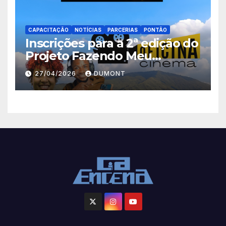
CAPACITAÇÃO
NOTÍCIAS
PARCERIAS
PONTÃO
Inscrições para a 2ª edição do
Projeto Fazendo Meu
Primeiro Filme em Nova
27/04/2026
DUMONT
Iguaçu