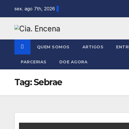
Skip
sex. ago 7th, 2026
to
content
QUEM SOMOS
ARTIGOS
ENTR
PARCERIAS
DOE AGORA
Tag:
Sebrae