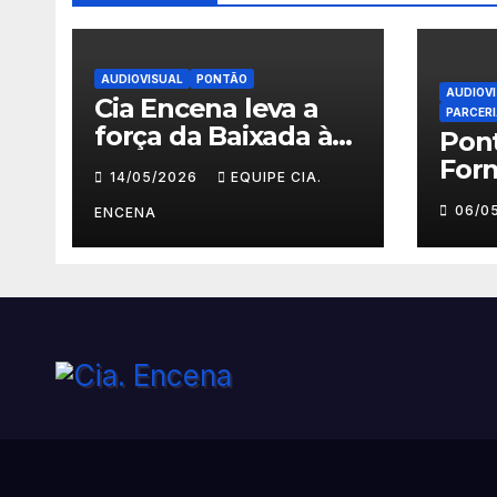
AUDIOVISUAL
PONTÃO
AUDIOV
Cia Encena leva a
PARCER
força da Baixada à
Pon
ACRJ e abre
For
14/05/2026
EQUIPE CIA.
inscrições para a 2ª
Faz
06/0
turma do Fazendo
ENCENA
Prim
Meu Primeiro
Deg
Filme” em Nova
Roxo
Iguaçu
insc
em 