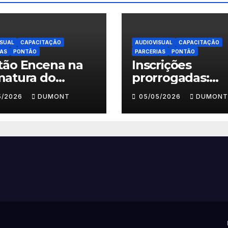
ISUAL
CAPACITAÇÃO
AUDIOVISUAL
CAPACITAÇÃO
IAS
PONTÃO
PARCERIAS
PONTÃO
tão Encena na
Inscrições
matura do
prorrogadas:
endo Meu
Oficinas de Cin
5/2026
DUMONT
05/05/2026
DUMONT
eiro Filme no
“Fazendo Meu
ase Belford
Primeiro Filme
 e reforça as
Nova Iguaçu
rições abertas
seguem abertas
Nova Iguaçu
11 de maio