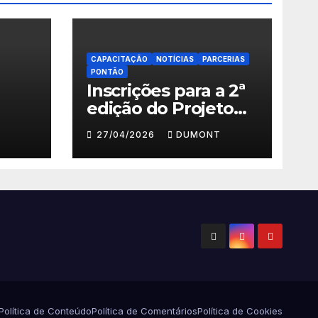
CAPACITAÇÃO
NOTÍCIAS
PARCERIAS
PONTÃO
Inscrições para a 2ª
edição do Projeto
ema
Fazendo Meu
27/04/2026
DUMONT
Primeiro Filme em
” em
Nova Iguaçu
 até
Política de Conteúdo
Política de Comentários
Política de Cookies