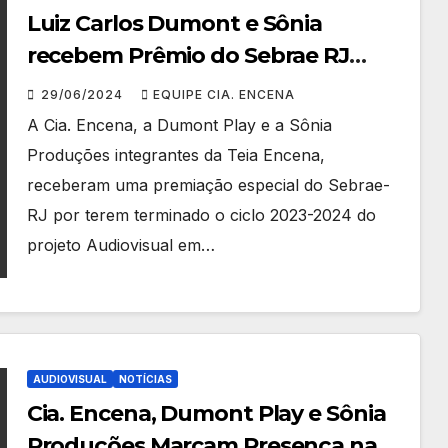
Luiz Carlos Dumont e Sônia
recebem Prêmio do Sebrae RJ
representando o coletivo Cia.
29/06/2024
EQUIPE CIA. ENCENA
Encena / Dumont Play / Sônia
A Cia. Encena, a Dumont Play e a Sônia
Produções
Produções integrantes da Teia Encena,
receberam uma premiação especial do Sebrae-
RJ por terem terminado o ciclo 2023-2024 do
projeto Audiovisual em…
AUDIOVISUAL
NOTÍCIAS
Cia. Encena, Dumont Play e Sônia
Produções Marcam Presença na