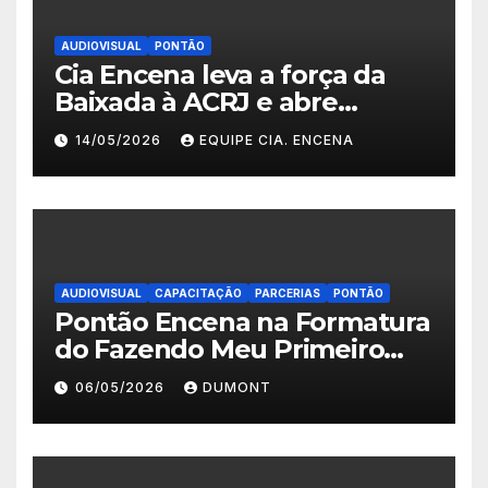
AUDIOVISUAL
PONTÃO
Cia Encena leva a força da
Baixada à ACRJ e abre
inscrições para a 2ª turma do
14/05/2026
EQUIPE CIA. ENCENA
Fazendo Meu Primeiro Filme”
em Nova Iguaçu
AUDIOVISUAL
CAPACITAÇÃO
PARCERIAS
PONTÃO
Pontão Encena na Formatura
do Fazendo Meu Primeiro
Filme no Degase Belford
06/05/2026
DUMONT
Roxo e reforça as inscrições
abertas em Nova Iguaçu