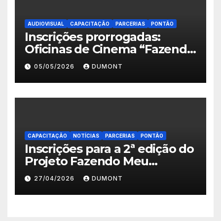
AUDIOVISUAL
CAPACITAÇÃO
PARCERIAS
PONTÃO
Inscrições prorrogadas:
Oficinas de Cinema “Fazendo
Meu Primeiro Filme” em
05/05/2026
DUMONT
Nova Iguaçu seguem abertas
até 11 de maio
CAPACITAÇÃO
NOTÍCIAS
PARCERIAS
PONTÃO
Inscrições para a 2ª edição do
Projeto Fazendo Meu
Primeiro Filme em Nova
27/04/2026
DUMONT
Iguaçu