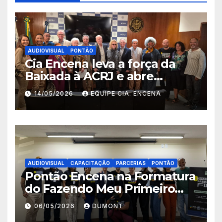
AUDIOVISUAL
PONTÃO
Cia Encena leva a força da
Baixada à ACRJ e abre
inscrições para a 2ª turma do
14/05/2026
EQUIPE CIA. ENCENA
Fazendo Meu Primeiro Filme”
em Nova Iguaçu
AUDIOVISUAL
CAPACITAÇÃO
PARCERIAS
PONTÃO
Pontão Encena na Formatura
do Fazendo Meu Primeiro
Filme no Degase Belford
06/05/2026
DUMONT
Roxo e reforça as inscrições