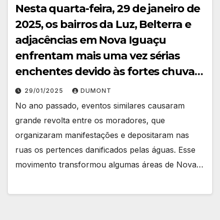
Nesta quarta-feira, 29 de janeiro de
2025, os bairros da Luz, Belterra e
adjacências em Nova Iguaçu
enfrentam mais uma vez sérias
enchentes devido às fortes chuvas
que atingem a região. A cidade está
29/01/2025
DUMONT
sob alerta oficial desde as 16h, com
No ano passado, eventos similares causaram
registros de alagamentos e
grande revolta entre os moradores, que
transtornos significativos.
organizaram manifestações e depositaram nas
ruas os pertences danificados pelas águas. Esse
movimento transformou algumas áreas de Nova…