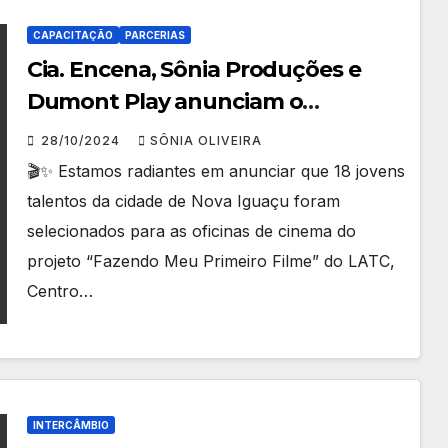
CAPACITAÇÃO
PARCERIAS
Cia. Encena, Sônia Produções e
Dumont Play anunciam o
Resultado Final dos Conteplados
28/10/2024
SÔNIA OLIVEIRA
no projeto de cinema “Fazendo o
🎬✨ Estamos radiantes em anunciar que 18 jovens
Meu primeiro Filme – Nova Iguaçu”
talentos da cidade de Nova Iguaçu foram
selecionados para as oficinas de cinema do
projeto “Fazendo Meu Primeiro Filme” do LATC,
Centro…
INTERCÂMBIO