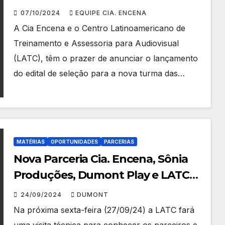
Chamada: Oficinas de Cinema –
07/10/2024
EQUIPE CIA. ENCENA
FAZENDO MEU PRIMEIRO FILME
A Cia Encena e o Centro Latinoamericano de
Treinamento e Assessoria para Audiovisual
(LATC), têm o prazer de anunciar o lançamento
do edital de seleção para a nova turma das…
MATÉRIAS
OPORTUNIDADES
PARCERIAS
Nova Parceria Cia. Encena, Sônia
Produções, Dumont Play e LATC
Impulsiona a Formação
24/09/2024
DUMONT
Audiovisual em Nova Iguaçu
Na próxima sexta-feira (27/09/24) a LATC fará