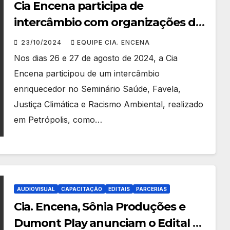
Cia Encena participa de
intercâmbio com organizações da
Rede 146xFavela em evento
23/10/2024
EQUIPE CIA. ENCENA
coordenado pela Fiocruz
Nos dias 26 e 27 de agosto de 2024, a Cia
Encena participou de um intercâmbio
enriquecedor no Seminário Saúde, Favela,
Justiça Climática e Racismo Ambiental, realizado
em Petrópolis, como…
AUDIOVISUAL
CAPACITAÇÃO
EDITAIS
PARCERIAS
Cia. Encena, Sônia Produções e
Dumont Play anunciam o Edital de