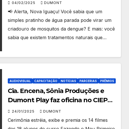
Prevenção Natural da Dengue no
04/02/2025
DUMONT
CRAS Guandu com Participação da
📢 Alerta, Nova Iguaçu! Você sabia que um
Secretaria Municipal de Saúde e
simples pratinho de água parada pode virar um
Sedae
criadouro de mosquitos da dengue? E mais: você
sabia que existem tratamentos naturais que…
AUDIOVISUAL
CAPACITAÇÃO
NOTÍCIAS
PARCERIAS
PRÊMIOS
Cia. Encena, Sônia Produções e
Dumont Play faz oficina no CIEP
Carlos Drummond de Andrade
24/01/2025
DUMONT
como parte da formação de
Cerimônia estréia, exibe e premia os 14 filmes
Cinema do Projeto “Fazendo Meu
dos 18 alunos do curso Fazendo o Meu Primeiro