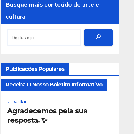
Busque mais conteúdo de arte e
cultura
Publicações Populares
Receba O Nosso Boletim Informativo
← Voltar
Agradecemos pela sua
resposta. ✨