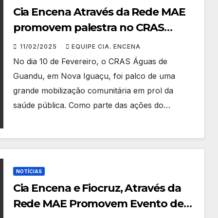
Cia Encena Através da Rede MAE
promovem palestra no CRAS
Águas de Guandu para Mobilizar a
11/02/2025
EQUIPE CIA. ENCENA
Comunidade Contra a Dengue no
No dia 10 de Fevereiro, o CRAS Águas de
Dia Estadual de Saúde nas Favelas
Guandu, em Nova Iguaçu, foi palco de uma
grande mobilização comunitária em prol da
saúde pública. Como parte das ações do…
NOTÍCIAS
Cia Encena e Fiocruz, Através da
Rede MAE Promovem Evento de