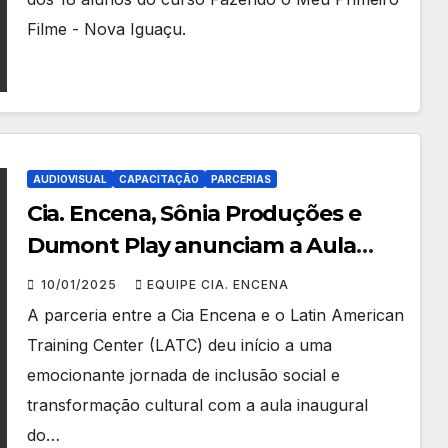
Primeiro Filme”
Filme - Nova Iguaçu.
AUDIOVISUAL
CAPACITAÇÃO
PARCERIAS
Cia. Encena, Sônia Produções e
Dumont Play anunciam a Aula
Inaugural do Projeto Fazendo Meu
10/01/2025
EQUIPE CIA. ENCENA
Primeiro Filme é Realizada com
A parceria entre a Cia Encena e o Latin American
Sucesso em Nova Iguaçu!
Training Center (LATC) deu início a uma
emocionante jornada de inclusão social e
transformação cultural com a aula inaugural
do…