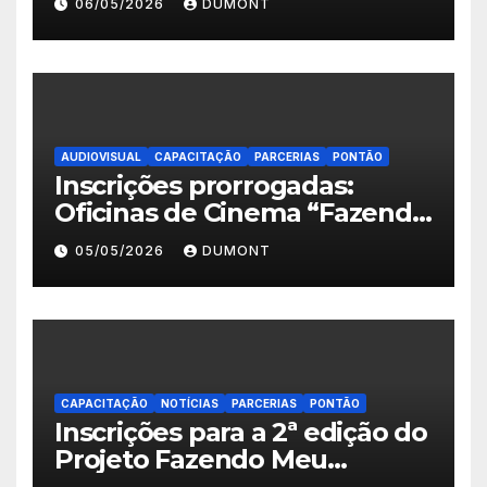
06/05/2026
DUMONT
Roxo e reforça as inscrições
abertas em Nova Iguaçu
AUDIOVISUAL
CAPACITAÇÃO
PARCERIAS
PONTÃO
Inscrições prorrogadas:
Oficinas de Cinema “Fazendo
Meu Primeiro Filme” em
05/05/2026
DUMONT
Nova Iguaçu seguem abertas
até 11 de maio
CAPACITAÇÃO
NOTÍCIAS
PARCERIAS
PONTÃO
Inscrições para a 2ª edição do
Projeto Fazendo Meu
Primeiro Filme em Nova