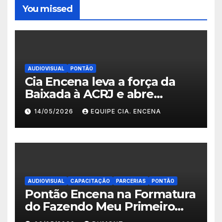
You missed
AUDIOVISUAL
PONTÃO
Cia Encena leva a força da
Baixada à ACRJ e abre
inscrições para a 2ª turma do
14/05/2026
EQUIPE CIA. ENCENA
Fazendo Meu Primeiro Filme”
em Nova Iguaçu
AUDIOVISUAL
CAPACITAÇÃO
PARCERIAS
PONTÃO
Pontão Encena na Formatura
do Fazendo Meu Primeiro
Filme no Degase Belford