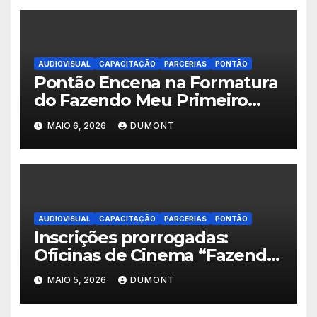
AUDIOVISUAL
CAPACITAÇÃO
PARCERIAS
PONTÃO
Pontão Encena na Formatura
do Fazendo Meu Primeiro
Filme no Degase Belford
MAIO 6, 2026
DUMONT
Roxo e reforça as inscrições
abertas em Nova Iguaçu
AUDIOVISUAL
CAPACITAÇÃO
PARCERIAS
PONTÃO
Inscrições prorrogadas:
Oficinas de Cinema “Fazendo
Meu Primeiro Filme” em Nova
MAIO 5, 2026
DUMONT
Iguaçu seguem abertas até 11
de maio