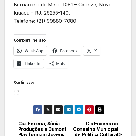
Bernardino de Melo, 1081 – Caonze, Nova
Iguaçu – RJ, 26255-140.
Telefone: (21) 99880-7080
Compartilhe isso:
WhatsApp
Facebook
X
LinkedIn
Mais
Curtir isso:
Carregando...
Cia. Encena, Sônia
Cia Encena no
Navegação
Produções e Dumont
Conselho Municipal
Play formam Jovens
de Política Cultural