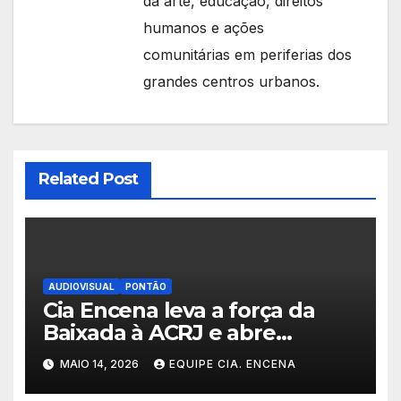
da arte, educação, direitos
humanos e ações
comunitárias em periferias dos
grandes centros urbanos.
Related Post
AUDIOVISUAL
PONTÃO
Cia Encena leva a força da
Baixada à ACRJ e abre
inscrições para a 2ª turma do
MAIO 14, 2026
EQUIPE CIA. ENCENA
Fazendo Meu Primeiro Filme”
em Nova Iguaçu