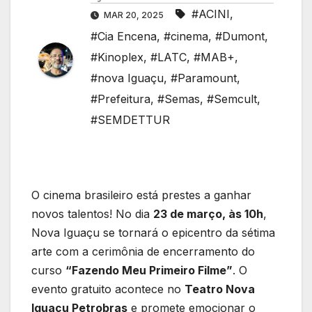
#ACINI
,
MAR 20, 2025
#Cia Encena
,
#cinema
,
#Dumont
,
#Kinoplex
,
#LATC
,
#MAB+
,
#nova Iguaçu
,
#Paramount
,
#Prefeitura
,
#Semas
,
#Semcult
,
#SEMDETTUR
O cinema brasileiro está prestes a ganhar
novos talentos! No dia
23 de março, às 10h
,
Nova Iguaçu se tornará o epicentro da sétima
arte com a cerimônia de encerramento do
curso
“Fazendo Meu Primeiro Filme”
. O
evento gratuito acontece no
Teatro Nova
Iguaçu Petrobras
e promete emocionar o