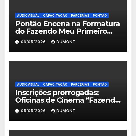
AUDIOVISUAL
CAPACITAÇÃO
PARCERIAS
PONTÃO
Pontão Encena na Formatura
do Fazendo Meu Primeiro
Filme no Degase Belford
06/05/2026
DUMONT
Roxo e reforça as inscrições
abertas em Nova Iguaçu
AUDIOVISUAL
CAPACITAÇÃO
PARCERIAS
PONTÃO
Inscrições prorrogadas:
Oficinas de Cinema “Fazendo
Meu Primeiro Filme” em
05/05/2026
DUMONT
Nova Iguaçu seguem abertas
até 11 de maio