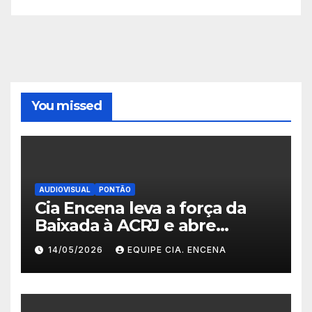
You missed
AUDIOVISUAL
PONTÃO
Cia Encena leva a força da
Baixada à ACRJ e abre
inscrições para a 2ª turma do
14/05/2026
EQUIPE CIA. ENCENA
Fazendo Meu Primeiro Filme”
em Nova Iguaçu