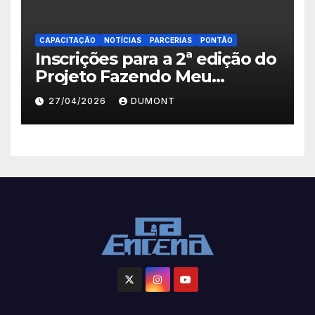
CAPACITAÇÃO
NOTÍCIAS
PARCERIAS
PONTÃO
Inscrições para a 2ª edição do
Projeto Fazendo Meu
Primeiro Filme em Nova
27/04/2026
DUMONT
Iguaçu