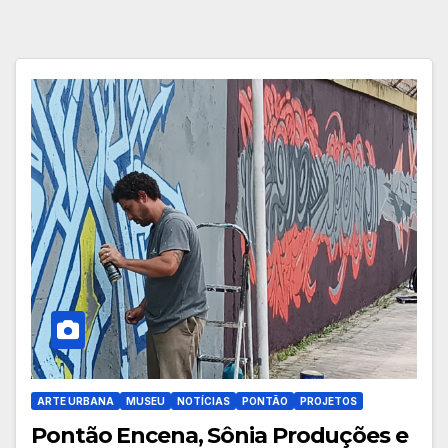
ARTE URBANA
MUSEU
NOTÍCIAS
PONTÃO
PROJETOS
Pontão Encena, Sônia Produções e