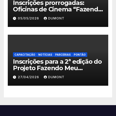
Inscrições prorrogadas:
Oficinas de Cinema “Fazendo
Meu Primeiro Filme” em
05/05/2026
DUMONT
Nova Iguaçu seguem abertas
até 11 de maio
CAPACITAÇÃO
NOTÍCIAS
PARCERIAS
PONTÃO
Inscrições para a 2ª edição do
Projeto Fazendo Meu
Primeiro Filme em Nova
27/04/2026
DUMONT
Iguaçu