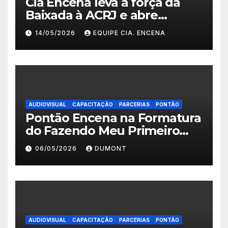
Cia Encena leva a força da
Baixada à ACRJ e abre
inscrições para a 2ª turma do
14/05/2026
EQUIPE CIA. ENCENA
Fazendo Meu Primeiro Filme”
em Nova Iguaçu
AUDIOVISUAL
CAPACITAÇÃO
PARCERIAS
PONTÃO
Pontão Encena na Formatura
do Fazendo Meu Primeiro
Filme no Degase Belford
06/05/2026
DUMONT
Roxo e reforça as inscrições
abertas em Nova Iguaçu
AUDIOVISUAL
CAPACITAÇÃO
PARCERIAS
PONTÃO