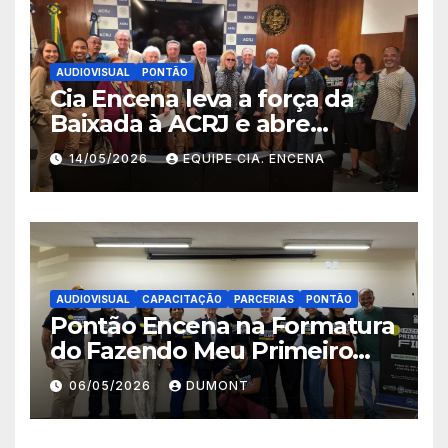
AUDIOVISUAL
PONTÃO
Cia Encena leva a força da
Baixada à ACRJ e abre
inscrições para a 2ª turma do
14/05/2026
EQUIPE CIA. ENCENA
Fazendo Meu Primeiro Filme”
em Nova Iguaçu
AUDIOVISUAL
CAPACITAÇÃO
PARCERIAS
PONTÃO
Pontão Encena na Formatura
do Fazendo Meu Primeiro
Filme no Degase Belford
06/05/2026
DUMONT
Roxo e reforça as inscrições
abertas em Nova Iguaçu