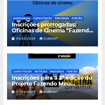
AUDIOVISUAL
CAPACITAÇÃO
PARCERIAS
PONTÃO
Inscrições prorrogadas:
Oficinas de Cinema “Fazendo
Meu Primeiro Filme” em
05/05/2026
DUMONT
Nova Iguaçu seguem abertas
até 11 de maio
CAPACITAÇÃO
NOTÍCIAS
PARCERIAS
PONTÃO
Inscrições para a 2ª edição do
Projeto Fazendo Meu
Primeiro Filme em Nova
27/04/2026
DUMONT
Iguaçu