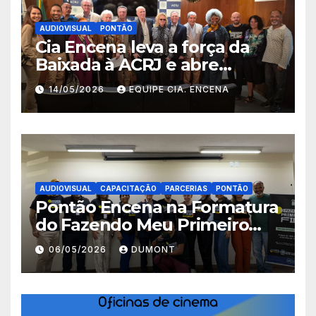
AUDIOVISUAL
PONTÃO
Cia Encena leva a força da
Baixada à ACRJ e abre
inscrições para a 2ª turma do
14/05/2026
EQUIPE CIA. ENCENA
Fazendo Meu Primeiro Filme”
em Nova Iguaçu
AUDIOVISUAL
CAPACITAÇÃO
PARCERIAS
PONTÃO
Pontão Encena na Formatura
do Fazendo Meu Primeiro
Filme no Degase Belford
06/05/2026
DUMONT
Roxo e reforça as inscrições
abertas em Nova Iguaçu