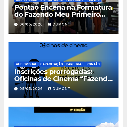
Pontão Encena na Formatura
do Fazendo Meu Primeiro
Filme no Degase Belford
06/05/2026
DUMONT
Roxo e reforça as inscrições
abertas em Nova Iguaçu
AUDIOVISUAL
CAPACITAÇÃO
PARCERIAS
PONTÃO
Inscrições prorrogadas:
Oficinas de Cinema “Fazendo
Meu Primeiro Filme” em
05/05/2026
DUMONT
Nova Iguaçu seguem abertas
até 11 de maio