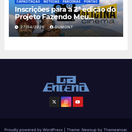
CAPACITAÇÃO
NOTÍCIAS
PARCERIAS
PONTÃO
Inscrições para a 2ª edição do
Projeto Fazendo Meu
Primeiro Filme em Nova
27/04/2026
DUMONT
Iguaçu
Proudly powered by WordPress
|
Theme: Newsup by
Themeansar
.