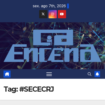
Skip
sex. ago 7th, 2026
to
content
Tag:
#SECECRJ