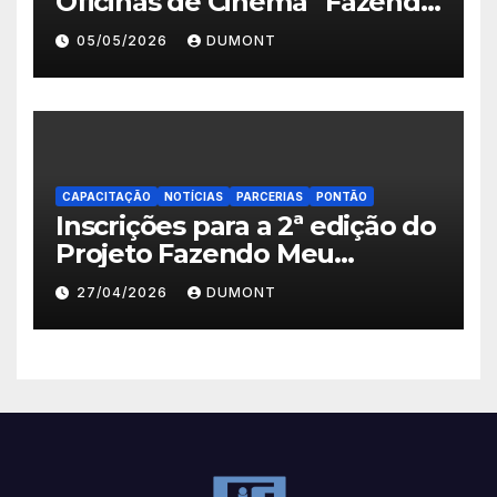
Oficinas de Cinema “Fazendo
Meu Primeiro Filme” em
05/05/2026
DUMONT
Nova Iguaçu seguem abertas
até 11 de maio
CAPACITAÇÃO
NOTÍCIAS
PARCERIAS
PONTÃO
Inscrições para a 2ª edição do
Projeto Fazendo Meu
Primeiro Filme em Nova
27/04/2026
DUMONT
Iguaçu