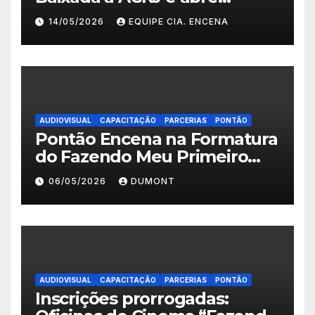
inscrições para a 2ª turma do
14/05/2026
EQUIPE CIA. ENCENA
Fazendo Meu Primeiro Filme”
em Nova Iguaçu
AUDIOVISUAL
CAPACITAÇÃO
PARCERIAS
PONTÃO
Pontão Encena na Formatura
do Fazendo Meu Primeiro
Filme no Degase Belford
06/05/2026
DUMONT
Roxo e reforça as inscrições
abertas em Nova Iguaçu
AUDIOVISUAL
CAPACITAÇÃO
PARCERIAS
PONTÃO
Inscrições prorrogadas: