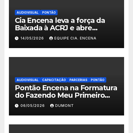
AUDIOVISUAL
PONTÃO
Cia Encena leva a força da
Baixada à ACRJ e abre
inscrições para a 2ª turma do
14/05/2026
EQUIPE CIA. ENCENA
Fazendo Meu Primeiro Filme”
em Nova Iguaçu
AUDIOVISUAL
CAPACITAÇÃO
PARCERIAS
PONTÃO
Pontão Encena na Formatura
do Fazendo Meu Primeiro
Filme no Degase Belford
06/05/2026
DUMONT
Roxo e reforça as inscrições
abertas em Nova Iguaçu