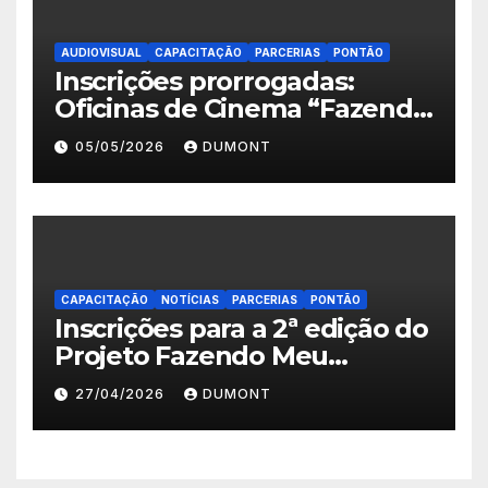
AUDIOVISUAL
CAPACITAÇÃO
PARCERIAS
PONTÃO
Inscrições prorrogadas:
Oficinas de Cinema “Fazendo
Meu Primeiro Filme” em
05/05/2026
DUMONT
Nova Iguaçu seguem abertas
até 11 de maio
CAPACITAÇÃO
NOTÍCIAS
PARCERIAS
PONTÃO
Inscrições para a 2ª edição do
Projeto Fazendo Meu
Primeiro Filme em Nova
27/04/2026
DUMONT
Iguaçu