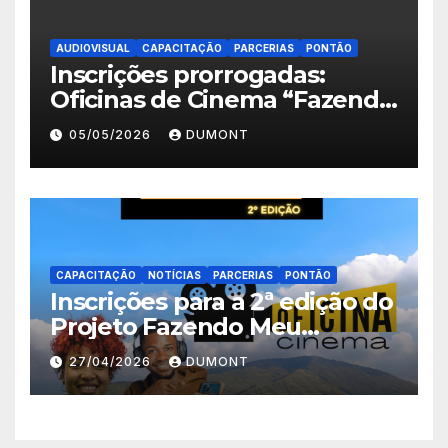
AUDIOVISUAL
CAPACITAÇÃO
PARCERIAS
PONTÃO
Inscrições prorrogadas:
Oficinas de Cinema “Fazendo
Meu Primeiro Filme” em
05/05/2026
DUMONT
Nova Iguaçu seguem abertas
até 11 de maio
CAPACITAÇÃO
NOTÍCIAS
PARCERIAS
PONTÃO
Inscrições para a 2ª edição do
Projeto Fazendo Meu
Primeiro Filme em Nova
27/04/2026
DUMONT
Iguaçu