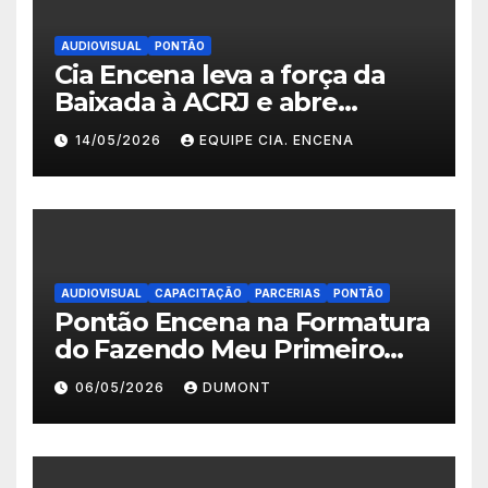
AUDIOVISUAL
PONTÃO
Cia Encena leva a força da
Baixada à ACRJ e abre
inscrições para a 2ª turma do
14/05/2026
EQUIPE CIA. ENCENA
Fazendo Meu Primeiro Filme”
em Nova Iguaçu
AUDIOVISUAL
CAPACITAÇÃO
PARCERIAS
PONTÃO
Pontão Encena na Formatura
do Fazendo Meu Primeiro
Filme no Degase Belford
06/05/2026
DUMONT
Roxo e reforça as inscrições
abertas em Nova Iguaçu