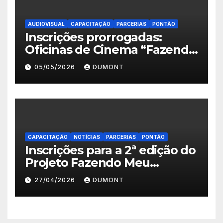
AUDIOVISUAL
CAPACITAÇÃO
PARCERIAS
PONTÃO
Inscrições prorrogadas:
Oficinas de Cinema “Fazendo
Meu Primeiro Filme” em
05/05/2026
DUMONT
Nova Iguaçu seguem abertas
até 11 de maio
CAPACITAÇÃO
NOTÍCIAS
PARCERIAS
PONTÃO
Inscrições para a 2ª edição do
Projeto Fazendo Meu
Primeiro Filme em Nova
27/04/2026
DUMONT
Iguaçu