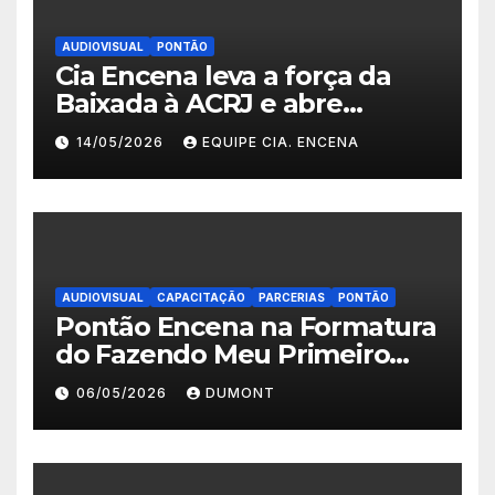
AUDIOVISUAL
PONTÃO
Cia Encena leva a força da
Baixada à ACRJ e abre
inscrições para a 2ª turma do
14/05/2026
EQUIPE CIA. ENCENA
Fazendo Meu Primeiro Filme”
em Nova Iguaçu
AUDIOVISUAL
CAPACITAÇÃO
PARCERIAS
PONTÃO
Pontão Encena na Formatura
do Fazendo Meu Primeiro
Filme no Degase Belford
06/05/2026
DUMONT
Roxo e reforça as inscrições
abertas em Nova Iguaçu