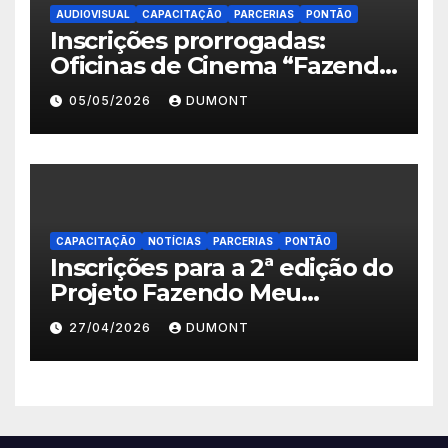
AUDIOVISUAL
CAPACITAÇÃO
PARCERIAS
PONTÃO
Inscrições prorrogadas:
Oficinas de Cinema “Fazendo
Meu Primeiro Filme” em
05/05/2026
DUMONT
Nova Iguaçu seguem abertas
até 11 de maio
CAPACITAÇÃO
NOTÍCIAS
PARCERIAS
PONTÃO
Inscrições para a 2ª edição do
Projeto Fazendo Meu
Primeiro Filme em Nova
27/04/2026
DUMONT
Iguaçu