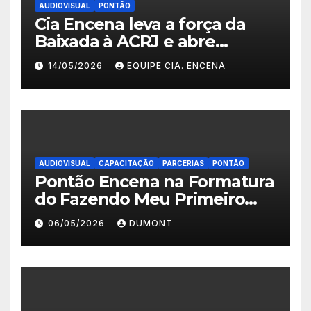
AUDIOVISUAL
PONTÃO
Cia Encena leva a força da
Baixada à ACRJ e abre
inscrições para a 2ª turma do
14/05/2026
EQUIPE CIA. ENCENA
Fazendo Meu Primeiro Filme”
em Nova Iguaçu
AUDIOVISUAL
CAPACITAÇÃO
PARCERIAS
PONTÃO
Pontão Encena na Formatura
do Fazendo Meu Primeiro
Filme no Degase Belford
06/05/2026
DUMONT
Roxo e reforça as inscrições
abertas em Nova Iguaçu