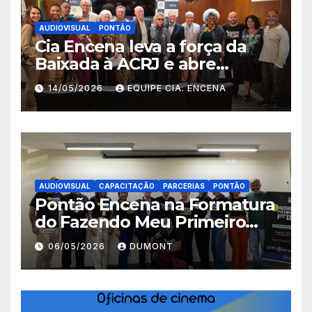
AUDIOVISUAL
PONTÃO
Cia Encena leva a força da
Baixada à ACRJ e abre
inscrições para a 2ª turma do
14/05/2026
EQUIPE CIA. ENCENA
Fazendo Meu Primeiro Filme”
em Nova Iguaçu
AUDIOVISUAL
CAPACITAÇÃO
PARCERIAS
PONTÃO
Pontão Encena na Formatura
do Fazendo Meu Primeiro
Filme no Degase Belford
06/05/2026
DUMONT
Roxo e reforça as inscrições
abertas em Nova Iguaçu