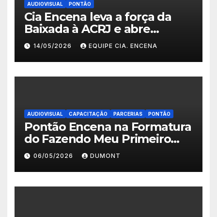
AUDIOVISUAL
PONTÃO
Cia Encena leva a força da
Baixada à ACRJ e abre
inscrições para a 2ª turma do
14/05/2026
EQUIPE CIA. ENCENA
Fazendo Meu Primeiro Filme”
em Nova Iguaçu
AUDIOVISUAL
CAPACITAÇÃO
PARCERIAS
PONTÃO
Pontão Encena na Formatura
do Fazendo Meu Primeiro
Filme no Degase Belford
06/05/2026
DUMONT
Roxo e reforça as inscrições
abertas em Nova Iguaçu