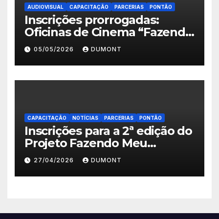
AUDIOVISUAL
CAPACITAÇÃO
PARCERIAS
PONTÃO
Inscrições prorrogadas:
Oficinas de Cinema “Fazendo
Meu Primeiro Filme” em
05/05/2026
DUMONT
Nova Iguaçu seguem abertas
até 11 de maio
CAPACITAÇÃO
NOTÍCIAS
PARCERIAS
PONTÃO
Inscrições para a 2ª edição do
Projeto Fazendo Meu
Primeiro Filme em Nova
27/04/2026
DUMONT
Iguaçu