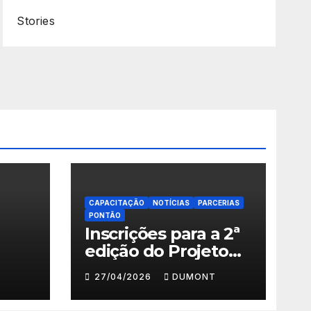
Stories
CAPACITAÇÃO
NOTÍCIAS
PARCERIAS
PONTÃO
Inscrições para a 2ª
edição do Projeto
ema
Fazendo Meu
27/04/2026
DUMONT
Primeiro Filme em
” em
Nova Iguaçu