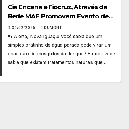
Cia Encena e Fiocruz, Através da
Rede MAE Promovem Evento de
Prevenção Natural da Dengue no
04/02/2025
DUMONT
CRAS Guandu com Participação da
📢 Alerta, Nova Iguaçu! Você sabia que um
Secretaria Municipal de Saúde e
simples pratinho de água parada pode virar um
Sedae
criadouro de mosquitos da dengue? E mais: você
sabia que existem tratamentos naturais que…