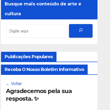
Busque mais conteúdo de arte e
cultura
Publicações Populares
Receba O Nosso Boletim Informativo
← Voltar
Agradecemos pela sua
resposta. ✨