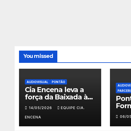
You missed
AUDIOVISUAL
PONTÃO
AUDIOV
Cia Encena leva a
PARCER
força da Baixada à
Pon
ACRJ e abre
For
14/05/2026
EQUIPE CIA.
inscrições para a 2ª
Faz
06/0
turma do Fazendo
ENCENA
Prim
Meu Primeiro
Deg