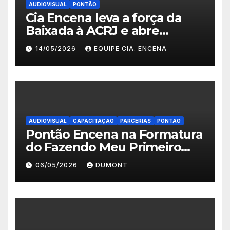
AUDIOVISUAL
PONTÃO
Cia Encena leva a força da
Baixada à ACRJ e abre
inscrições para a 2ª turma do
14/05/2026
EQUIPE CIA. ENCENA
Fazendo Meu Primeiro Filme”
em Nova Iguaçu
AUDIOVISUAL
CAPACITAÇÃO
PARCERIAS
PONTÃO
Pontão Encena na Formatura
do Fazendo Meu Primeiro
Filme no Degase Belford
06/05/2026
DUMONT
Roxo e reforça as inscrições
abertas em Nova Iguaçu