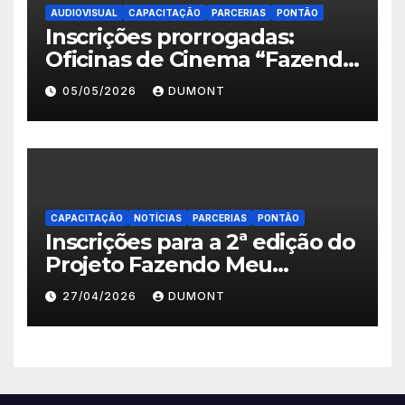
AUDIOVISUAL
CAPACITAÇÃO
PARCERIAS
PONTÃO
Inscrições prorrogadas:
Oficinas de Cinema “Fazendo
Meu Primeiro Filme” em
05/05/2026
DUMONT
Nova Iguaçu seguem abertas
até 11 de maio
CAPACITAÇÃO
NOTÍCIAS
PARCERIAS
PONTÃO
Inscrições para a 2ª edição do
Projeto Fazendo Meu
Primeiro Filme em Nova
27/04/2026
DUMONT
Iguaçu