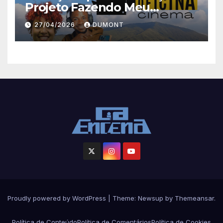
Projeto Fazendo Meu
Primeiro Filme em Nova
27/04/2026
DUMONT
Iguaçu
Proudly powered by WordPress
|
Theme: Newsup by
Themeansar
.
Política de Conteúdo
Política de Comentários
Política de Cookies