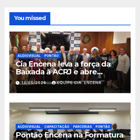
You missed
AUDIOVISUAL
PONTÃO
Cia Encena leva a força da
Baixada à ACRJ e abre
inscrições para a 2ª turma do
14/05/2026
EQUIPE CIA. ENCENA
Fazendo Meu Primeiro Filme”
em Nova Iguaçu
AUDIOVISUAL
CAPACITAÇÃO
PARCERIAS
PONTÃO
Pontão Encena na Formatura