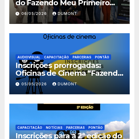
do Fazendo Meu Primeiro
Filme no Degase Belford
06/05/2026
DUMONT
Roxo e reforça as inscrições
abertas em Nova Iguaçu
AUDIOVISUAL
CAPACITAÇÃO
PARCERIAS
PONTÃO
Inscrições prorrogadas:
Oficinas de Cinema “Fazendo
Meu Primeiro Filme” em
05/05/2026
DUMONT
Nova Iguaçu seguem abertas
até 11 de maio
CAPACITAÇÃO
NOTÍCIAS
PARCERIAS
PONTÃO
Inscrições para a 2ª edição do