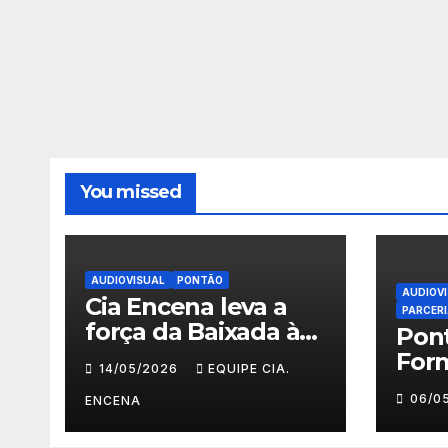
You missed
AUDIOVISUAL
PONTÃO
AUDIOV
Cia Encena leva a
PARCER
força da Baixada à
Pon
ACRJ e abre
For
14/05/2026
EQUIPE CIA.
inscrições para a 2ª
Faz
06/0
turma do Fazendo
ENCENA
Prim
Meu Primeiro
Deg