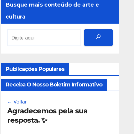
Busque mais conteúdo de arte e
cultura
Publicações Populares
Receba O Nosso Boletim Informativo
← Voltar
Agradecemos pela sua
resposta. ✨