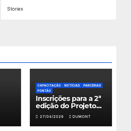
Stories
CAPACITAÇÃO
NOTÍCIAS
PARCERIAS
PONTÃO
Inscrições para a 2ª
edição do Projeto
ema
Fazendo Meu
27/04/2026
DUMONT
Primeiro Filme em
” em
Nova Iguaçu