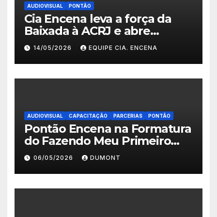
AUDIOVISUAL
PONTÃO
Cia Encena leva a força da
Baixada à ACRJ e abre
inscrições para a 2ª turma do
14/05/2026
EQUIPE CIA. ENCENA
Fazendo Meu Primeiro Filme”
em Nova Iguaçu
AUDIOVISUAL
CAPACITAÇÃO
PARCERIAS
PONTÃO
Pontão Encena na Formatura
do Fazendo Meu Primeiro
Filme no Degase Belford
06/05/2026
DUMONT
Roxo e reforça as inscrições
abertas em Nova Iguaçu