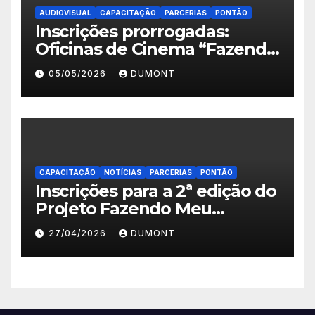
AUDIOVISUAL
CAPACITAÇÃO
PARCERIAS
PONTÃO
Inscrições prorrogadas:
Oficinas de Cinema “Fazendo
Meu Primeiro Filme” em
05/05/2026
DUMONT
Nova Iguaçu seguem abertas
até 11 de maio
CAPACITAÇÃO
NOTÍCIAS
PARCERIAS
PONTÃO
Inscrições para a 2ª edição do
Projeto Fazendo Meu
Primeiro Filme em Nova
27/04/2026
DUMONT
Iguaçu