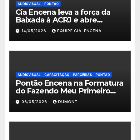
AUDIOVISUAL
PONTÃO
Cia Encena leva a força da
Baixada à ACRJ e abre
inscrições para a 2ª turma do
14/05/2026
EQUIPE CIA. ENCENA
Fazendo Meu Primeiro Filme”
em Nova Iguaçu
AUDIOVISUAL
CAPACITAÇÃO
PARCERIAS
PONTÃO
Pontão Encena na Formatura
do Fazendo Meu Primeiro
Filme no Degase Belford
06/05/2026
DUMONT
Roxo e reforça as inscrições
abertas em Nova Iguaçu