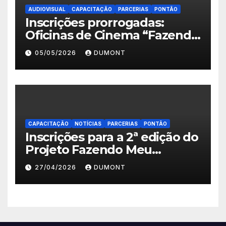
AUDIOVISUAL
CAPACITAÇÃO
PARCERIAS
PONTÃO
Inscrições prorrogadas:
Oficinas de Cinema “Fazendo
Meu Primeiro Filme” em
05/05/2026
DUMONT
Nova Iguaçu seguem abertas
até 11 de maio
CAPACITAÇÃO
NOTÍCIAS
PARCERIAS
PONTÃO
Inscrições para a 2ª edição do
Projeto Fazendo Meu
Primeiro Filme em Nova
27/04/2026
DUMONT
Iguaçu