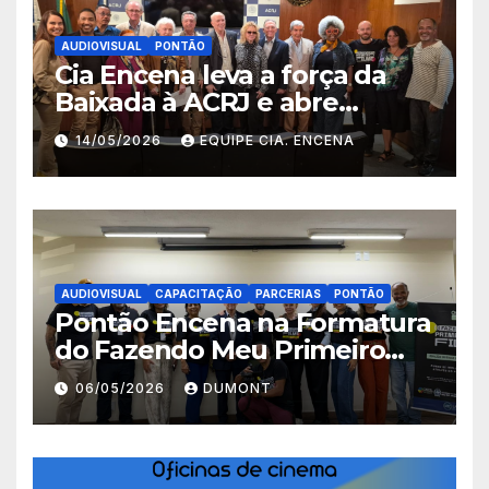
AUDIOVISUAL
PONTÃO
Cia Encena leva a força da
Baixada à ACRJ e abre
inscrições para a 2ª turma do
14/05/2026
EQUIPE CIA. ENCENA
Fazendo Meu Primeiro Filme”
em Nova Iguaçu
AUDIOVISUAL
CAPACITAÇÃO
PARCERIAS
PONTÃO
Pontão Encena na Formatura
do Fazendo Meu Primeiro
Filme no Degase Belford
06/05/2026
DUMONT
Roxo e reforça as inscrições
abertas em Nova Iguaçu