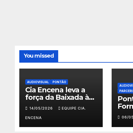
You missed
AUDIOVISUAL
PONTÃO
AUDIOV
Cia Encena leva a
PARCER
força da Baixada à
Pon
ACRJ e abre
For
14/05/2026
EQUIPE CIA.
inscrições para a 2ª
Faz
06/0
turma do Fazendo
ENCENA
Prim
Meu Primeiro
Deg