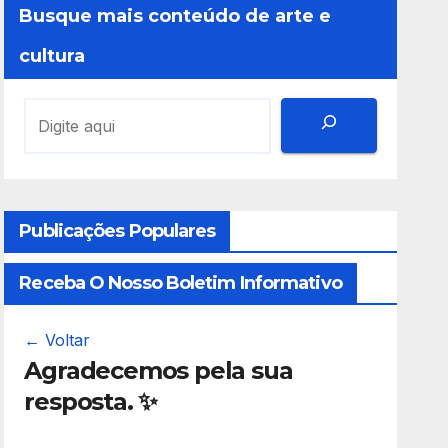
Busque mais conteúdo de arte e
cultura
Publicações Populares
Receba O Nosso Boletim Informativo
← Voltar
Agradecemos pela sua
resposta. ✨