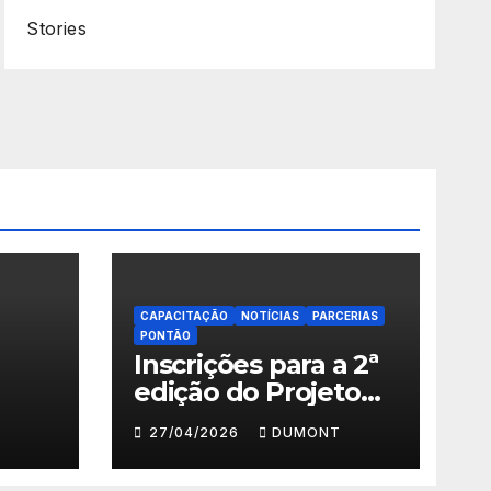
Stories
CAPACITAÇÃO
NOTÍCIAS
PARCERIAS
PONTÃO
Inscrições para a 2ª
edição do Projeto
ema
Fazendo Meu
27/04/2026
DUMONT
Primeiro Filme em
” em
Nova Iguaçu