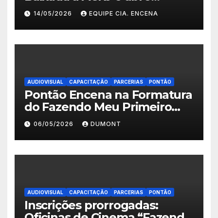
inscrições para a 2ª turma do
14/05/2026
EQUIPE CIA. ENCENA
Fazendo Meu Primeiro Filme”
em Nova Iguaçu
AUDIOVISUAL
CAPACITAÇÃO
PARCERIAS
PONTÃO
Pontão Encena na Formatura
do Fazendo Meu Primeiro
Filme no Degase Belford
06/05/2026
DUMONT
Roxo e reforça as inscrições
abertas em Nova Iguaçu
AUDIOVISUAL
CAPACITAÇÃO
PARCERIAS
PONTÃO
Inscrições prorrogadas:
Oficinas de Cinema “Fazendo