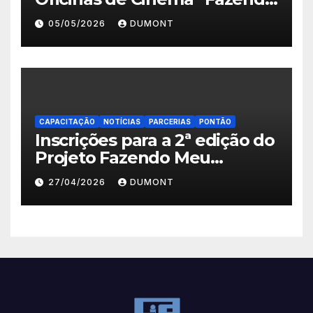
Meu Primeiro Filme” em
05/05/2026
DUMONT
Nova Iguaçu seguem abertas
até 11 de maio
CAPACITAÇÃO
NOTÍCIAS
PARCERIAS
PONTÃO
Inscrições para a 2ª edição do
Projeto Fazendo Meu
Primeiro Filme em Nova
27/04/2026
DUMONT
Iguaçu