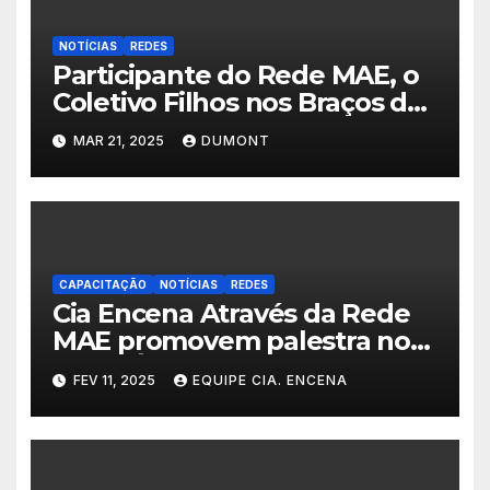
NOTÍCIAS
REDES
Participante do Rede MAE, o
Coletivo Filhos nos Braços do
Pai Leva Voz das Mães
MAR 21, 2025
DUMONT
Enlutadas à Alemanha
CAPACITAÇÃO
NOTÍCIAS
REDES
Cia Encena Através da Rede
MAE promovem palestra no
CRAS Águas de Guandu para
FEV 11, 2025
EQUIPE CIA. ENCENA
Mobilizar a Comunidade
Contra a Dengue no Dia
Estadual de Saúde nas
Favelas