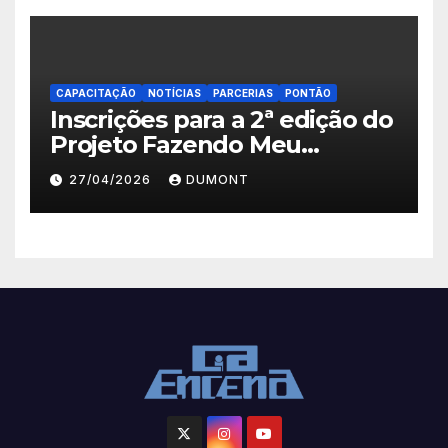
CAPACITAÇÃO
NOTÍCIAS
PARCERIAS
PONTÃO
Inscrições para a 2ª edição do
Projeto Fazendo Meu
Primeiro Filme em Nova
27/04/2026
DUMONT
Iguaçu