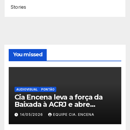
Stories
You missed
AUDIOVISUAL
PONTÃO
Cia Encena leva a força da
Baixada à ACRJ e abre
inscrições para a 2ª turma do
14/05/2026
EQUIPE CIA. ENCENA
Fazendo Meu Primeiro Filme”
em Nova Iguaçu