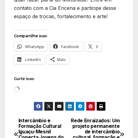
contato com a Cia Encena e participe desse
espaço de trocas, fortalecimento e arte!
Compartilhe isso:
WhatsApp
Facebook
X
LinkedIn
Mais
Curtir isso:
Carregando...
Intercâmbio e
Rede Enraizados: Um
Navegação
Formação Cultural
projeto permanente
Iguaçu-Mesnil
de intercâmbio
de
Conecta Jovens do
cultural, formação e