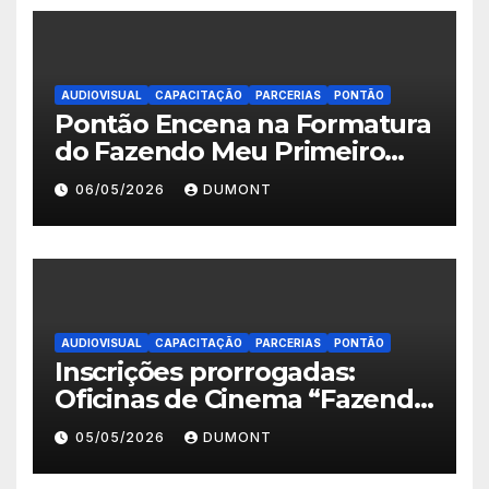
AUDIOVISUAL
CAPACITAÇÃO
PARCERIAS
PONTÃO
Pontão Encena na Formatura
do Fazendo Meu Primeiro
Filme no Degase Belford
06/05/2026
DUMONT
Roxo e reforça as inscrições
abertas em Nova Iguaçu
AUDIOVISUAL
CAPACITAÇÃO
PARCERIAS
PONTÃO
Inscrições prorrogadas:
Oficinas de Cinema “Fazendo
Meu Primeiro Filme” em
05/05/2026
DUMONT
Nova Iguaçu seguem abertas
até 11 de maio