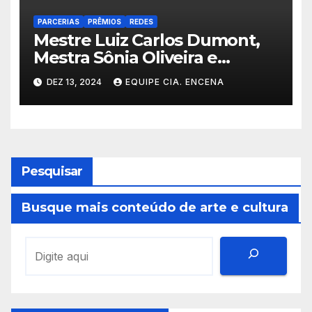
PARCERIAS
PRÊMIOS
REDES
Mestre Luiz Carlos Dumont,
Mestra Sônia Oliveira e
Dumont Play da Teia Encena
DEZ 13, 2024
EQUIPE CIA. ENCENA
são Contemplados com o
Prêmio Ruy Afrânio Peixoto
Pesquisar
Busque mais conteúdo de arte e cultura