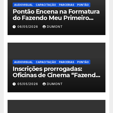
AUDIOVISUAL
CAPACITAÇÃO
PARCERIAS
PONTÃO
Pontão Encena na Formatura
do Fazendo Meu Primeiro
Filme no Degase Belford
06/05/2026
DUMONT
Roxo e reforça as inscrições
abertas em Nova Iguaçu
AUDIOVISUAL
CAPACITAÇÃO
PARCERIAS
PONTÃO
Inscrições prorrogadas:
Oficinas de Cinema “Fazendo
Meu Primeiro Filme” em
05/05/2026
DUMONT
Nova Iguaçu seguem abertas
até 11 de maio