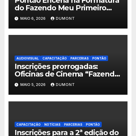
Pontão Encena na Formatura
do Fazendo Meu Primeiro
Filme no Degase Belford
MAIO 6, 2026
DUMONT
Roxo e reforça as inscrições
abertas em Nova Iguaçu
AUDIOVISUAL
CAPACITAÇÃO
PARCERIAS
PONTÃO
Inscrições prorrogadas:
Oficinas de Cinema “Fazendo
Meu Primeiro Filme” em Nova
MAIO 5, 2026
DUMONT
Iguaçu seguem abertas até 11
de maio
CAPACITAÇÃO
NOTÍCIAS
PARCERIAS
PONTÃO
Inscrições para a 2ª edição do