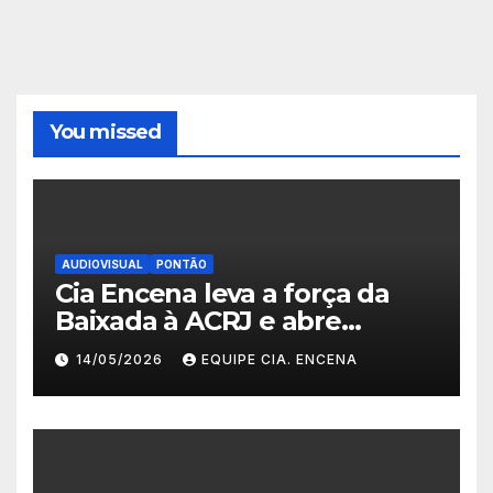
You missed
AUDIOVISUAL
PONTÃO
Cia Encena leva a força da
Baixada à ACRJ e abre
inscrições para a 2ª turma do
14/05/2026
EQUIPE CIA. ENCENA
Fazendo Meu Primeiro Filme”
em Nova Iguaçu