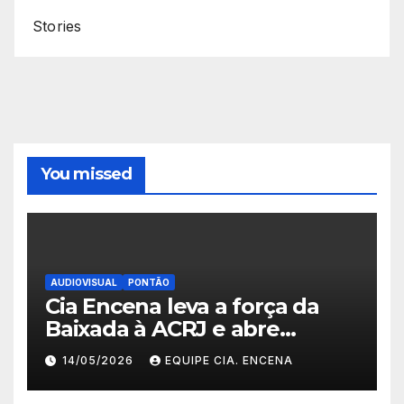
Stories
You missed
AUDIOVISUAL
PONTÃO
Cia Encena leva a força da
Baixada à ACRJ e abre
inscrições para a 2ª turma do
14/05/2026
EQUIPE CIA. ENCENA
Fazendo Meu Primeiro Filme”
em Nova Iguaçu