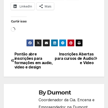
LinkedIn
Mais
Curtir isso:
Carregando...
Pontão abre
Inscrições Abertas
Navegação
inscrições para
para cursos de Audio
formações em audio,
e Vídeo
de
video e design
Post
By
Dumont
Coordenador da Cia. Encena e
Empreendedor na Dumont