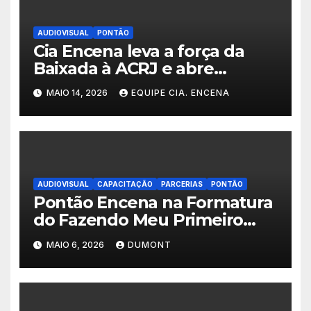
AUDIOVISUAL
PONTÃO
Cia Encena leva a força da
Baixada à ACRJ e abre
inscrições para a 2ª turma do
MAIO 14, 2026
EQUIPE CIA. ENCENA
Fazendo Meu Primeiro Filme”
em Nova Iguaçu
AUDIOVISUAL
CAPACITAÇÃO
PARCERIAS
PONTÃO
Pontão Encena na Formatura
do Fazendo Meu Primeiro
Filme no Degase Belford
MAIO 6, 2026
DUMONT
Roxo e reforça as inscrições
abertas em Nova Iguaçu