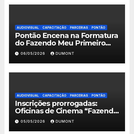
AUDIOVISUAL
CAPACITAÇÃO
PARCERIAS
PONTÃO
Pontão Encena na Formatura
do Fazendo Meu Primeiro
Filme no Degase Belford
06/05/2026
DUMONT
Roxo e reforça as inscrições
abertas em Nova Iguaçu
AUDIOVISUAL
CAPACITAÇÃO
PARCERIAS
PONTÃO
Inscrições prorrogadas:
Oficinas de Cinema “Fazendo
Meu Primeiro Filme” em
05/05/2026
DUMONT
Nova Iguaçu seguem abertas
até 11 de maio